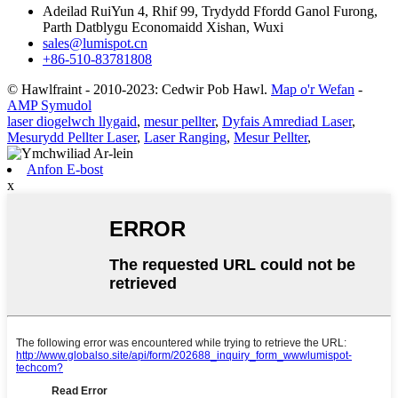
Adeilad RuiYun 4, Rhif 99, Trydydd Ffordd Ganol Furong,
Parth Datblygu Economaidd Xishan, Wuxi
sales@lumispot.cn
+86-510-83781808
© Hawlfraint - 2010-2023: Cedwir Pob Hawl.
Map o'r Wefan
-
AMP Symudol
laser diogelwch llygaid
,
mesur pellter
,
Dyfais Amrediad Laser
,
Mesurydd Pellter Laser
,
Laser Ranging
,
Mesur Pellter
,
Anfon E-bost
x