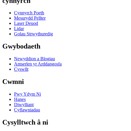
cynnyrch
Cynnyrch Poeth
Mesurydd Pellter
Laser Deuod
Lidar
Golau Strwythuredig
Gwybodaeth
Newyddion a Blogiau
Amserlen yr Arddangosfa
Cyswllt
Cwmni
Pwy Ydym Ni
Hanes
Diwylliant
Cyflawniadau
Cysylltwch â ni