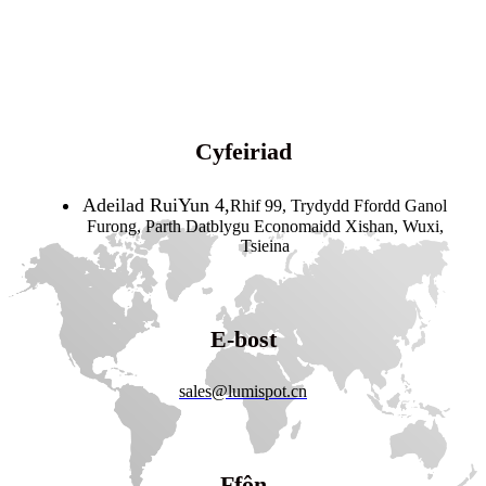
Cyfeiriad
Adeilad RuiYun 4,
Rhif 99, Trydydd Ffordd Ganol
Furong, Parth Datblygu Economaidd Xishan, Wuxi,
Tsieina
E-bost
sales@lumispot.cn
Ffôn