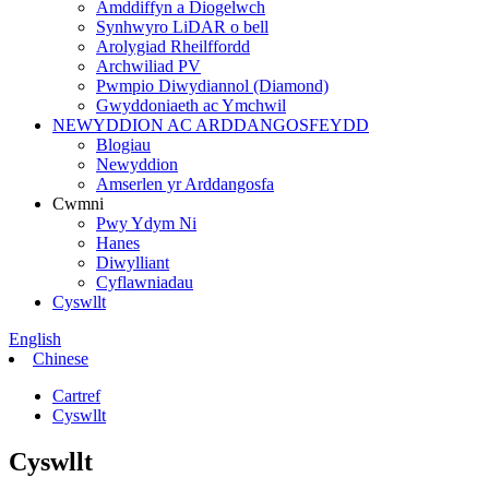
Amddiffyn a Diogelwch
Synhwyro LiDAR o bell
Arolygiad Rheilffordd
Archwiliad PV
Pwmpio Diwydiannol (Diamond)
Gwyddoniaeth ac Ymchwil
NEWYDDION AC ARDDANGOSFEYDD
Blogiau
Newyddion
Amserlen yr Arddangosfa
Cwmni
Pwy Ydym Ni
Hanes
Diwylliant
Cyflawniadau
Cyswllt
English
Chinese
Cartref
Cyswllt
Cyswllt