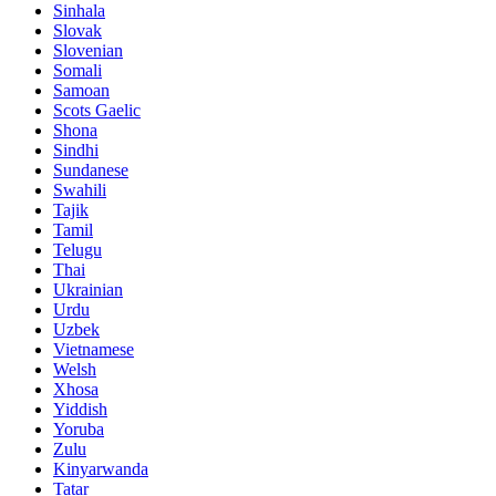
Sinhala
Slovak
Slovenian
Somali
Samoan
Scots Gaelic
Shona
Sindhi
Sundanese
Swahili
Tajik
Tamil
Telugu
Thai
Ukrainian
Urdu
Uzbek
Vietnamese
Welsh
Xhosa
Yiddish
Yoruba
Zulu
Kinyarwanda
Tatar