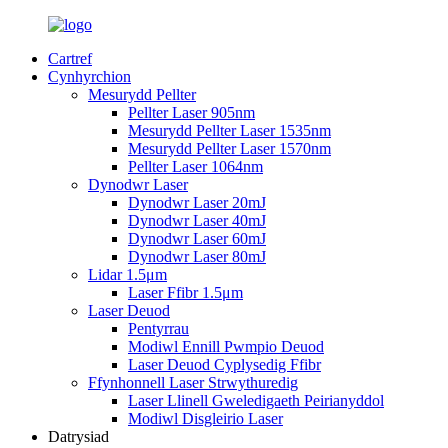
Cartref
Cynhyrchion
Mesurydd Pellter
Pellter Laser 905nm
Mesurydd Pellter Laser 1535nm
Mesurydd Pellter Laser 1570nm
Pellter Laser 1064nm
Dynodwr Laser
Dynodwr Laser 20mJ
Dynodwr Laser 40mJ
Dynodwr Laser 60mJ
Dynodwr Laser 80mJ
Lidar 1.5μm
Laser Ffibr 1.5μm
Laser Deuod
Pentyrrau
Modiwl Ennill Pwmpio Deuod
Laser Deuod Cyplysedig Ffibr
Ffynhonnell Laser Strwythuredig
Laser Llinell Gweledigaeth Peirianyddol
Modiwl Disgleirio Laser
Datrysiad