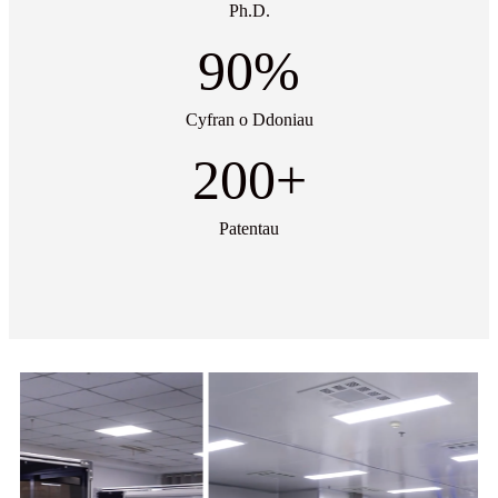
Ph.D.
90
%
Cyfran o Ddoniau
200
+
Patentau