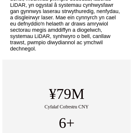
LiDAR, yn ogystal â systemau cynhwysfawr
gan gynnwys laserau strwythuredig, nenfydau,
a disgleirwyr laser. Mae ein cynnyrch yn cael
eu defnyddio'n helaeth ar draws amrywiol
sectorau megis amddiffyn a diogelwch,
systemau LiDAR, synhwyro o bell, canllaw
trawst, pwmpio diwydiannol ac ymchwil
dechnegol.
¥
79
M
Cyfalaf Cofrestru CNY
6
+