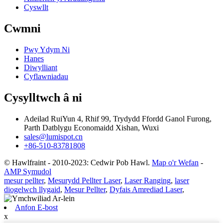
Cyswllt
Cwmni
Pwy Ydym Ni
Hanes
Diwylliant
Cyflawniadau
Cysylltwch â ni
Adeilad RuiYun 4, Rhif 99, Trydydd Ffordd Ganol Furong,
Parth Datblygu Economaidd Xishan, Wuxi
sales@lumispot.cn
+86-510-83781808
© Hawlfraint - 2010-2023: Cedwir Pob Hawl.
Map o'r Wefan
-
AMP Symudol
mesur pellter
,
Mesurydd Pellter Laser
,
Laser Ranging
,
laser
diogelwch llygaid
,
Mesur Pellter
,
Dyfais Amrediad Laser
,
Anfon E-bost
x