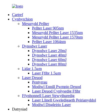
Cartref
Cynhyrchion
Mesurydd Pellter
Pellter Laser 905nm
Mesurydd Pellter Laser 1535nm
Mesurydd Pellter Laser 1570nm
Pellter Laser 1064nm
Dynodwr Laser
Dynodwr Laser 20mJ
Dynodwr Laser 40mJ
Dynodwr Laser 60mJ
Dynodwr Laser 80mJ
Lidar 1.5μm
Laser Ffibr 1.5μm
Laser Deuod
Pentyrrau
Modiwl Ennill Pwmpio Deuod
Laser Deuod Cyplysedig Ffibr
Ffynhonnell Laser Strwythuredig
Laser Llinell Gweledigaeth Peirianyddol
Modiwl Disgleirio Laser
Datrysiad