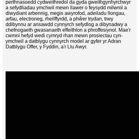
perthnasoedd cydweithredol da gyda gweithgynhyrchwyr
a sefydliadau ymchwil mewn llawer o feysydd milwrol a
diwydiant arbennig, megis awyrofod, adeiladu llongau,
arfau, electroneg, rheilffyrdd, a phŵer trydan, trwy
ddibynnu ar ansawdd cynnyrch sefydlog a dibynadwy a
chefnogaeth gwasanaeth effeithlon a phroffesiynol. Mae'r
cwmni hefyd wedi cymryd rhan mewn prosiectau cyn-
ymchwil a datblygu cynnyrch model ar gyfer yr Adran
Datblygu Offer, y Fyddin, a'r Llu Awyr.