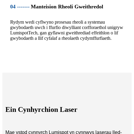
04 -------
Manteision Rheoli Gweithredol
Rydym wedi cyflwyno prosesau rheoli a systemau
gwybodaeth uwch i ffurfio diwylliant corfforaethol unigryw
LumispotTech, gan gyflawni gweithrediad effeithlon o lif
gwybodaeth a llif cyfalaf a rheolaeth cydymffurfiaeth.
Ein Cynhyrchion Laser
Mae ystod cynnyrch Lumispot yn cynnwys laserau lled-