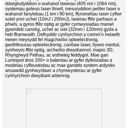
ddargludyddion o wahanol bwerau (405 nm i 1064 nm),
systemau goleuo laser llinell, mesuryddion pellter laser o
wahanol fanylebau (1 km i 90 km), ffynonellau laser cyflwr
solet ynni uchel (10mJ i 200mJ), laserau ffibr parhaus a
phwls, a gyros ffibr optig ar gyfer cymwysiadau manwl
gywirdeb canolig, uchel ac isel (32mm i 120mm) gyda a
heb fframwaith. Defnyddir cynhyrchion y cwmni'n helaeth
mewn meysydd fel rhagchwilio optoelectronig,
gwrthfesurau optoelectronig, canllaw laser, llywio inertial,
synhwyro ffibr optig, archwilio diwydiannol, mapio 3D,
Rhyngrwyd Pethau, ac estheteg feddygol. Mae gan
Lumispot dros 200+ o batentau ar gyfer dyfeisiadau a
modelau cyfleustodau ac mae ganddo system ardystio
ansawdd gynhwysfawr a chymwysterau ar gyfer
cynhyrchion diwydiant arbennig.