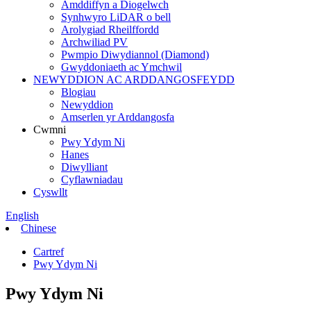
Amddiffyn a Diogelwch
Synhwyro LiDAR o bell
Arolygiad Rheilffordd
Archwiliad PV
Pwmpio Diwydiannol (Diamond)
Gwyddoniaeth ac Ymchwil
NEWYDDION AC ARDDANGOSFEYDD
Blogiau
Newyddion
Amserlen yr Arddangosfa
Cwmni
Pwy Ydym Ni
Hanes
Diwylliant
Cyflawniadau
Cyswllt
English
Chinese
Cartref
Pwy Ydym Ni
Pwy Ydym Ni