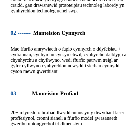
craidd, gan drawsnewid prototeipiau technoleg labordy yn
gynhyrchion technoleg uchel swp.
02 -------
Manteision Cynnyrch
Mae ffurfio amrywiaeth o fapio cynnyrch o ddyfeisiau +
cydrannau, cynhyrchu cyn-ymchwil, cynhyrchu datblygu a
chynhyrchu a chyflwyno, wedi ffurfio patrwm treigl ar
gyfer cyflwyno cynhyrchion newydd i sicrhau cynnydd
cyson mewn gwerthiant.
03 -------
Manteision Profiad
20+ mlynedd o brofiad llwyddiannus yn y diwydiant laser
proffesiynol, cronni sianeli a ffurfio model gwasanaeth
gwerthu uniongyrchol tri dimensiwn.