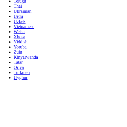
Telugu
Thai
Ukrainian
Urdu
Uzbek
Vietnamese
Welsh
Xhosa
Yiddish
Yoruba
Zulu
Kinyarwanda
Tatar
Oriya
Turkmen
Uyghur