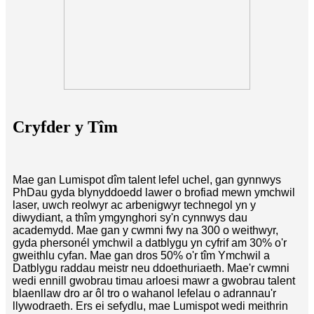
Cryfder y Tîm
Mae gan Lumispot dîm talent lefel uchel, gan gynnwys
PhDau gyda blynyddoedd lawer o brofiad mewn ymchwil
laser, uwch reolwyr ac arbenigwyr technegol yn y
diwydiant, a thîm ymgynghori sy'n cynnwys dau
academydd. Mae gan y cwmni fwy na 300 o weithwyr,
gyda phersonél ymchwil a datblygu yn cyfrif am 30% o'r
gweithlu cyfan. Mae gan dros 50% o'r tîm Ymchwil a
Datblygu raddau meistr neu ddoethuriaeth. Mae'r cwmni
wedi ennill gwobrau timau arloesi mawr a gwobrau talent
blaenllaw dro ar ôl tro o wahanol lefelau o adrannau'r
llywodraeth. Ers ei sefydlu, mae Lumispot wedi meithrin