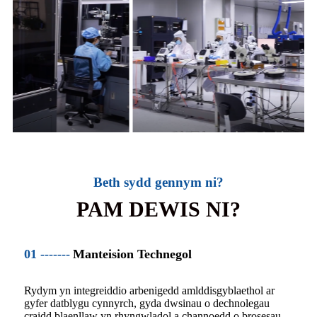
Beth sydd gennym ni?
PAM DEWIS NI?
01 -------
Manteision Technegol
Rydym yn integreiddio arbenigedd amlddisgyblaethol ar
gyfer datblygu cynnyrch, gyda dwsinau o dechnolegau
craidd blaenllaw yn rhyngwladol a channoedd o brosesau