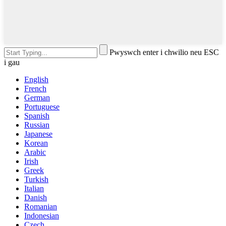
Pwyswch enter i chwilio neu ESC
i gau
English
French
German
Portuguese
Spanish
Russian
Japanese
Korean
Arabic
Irish
Greek
Turkish
Italian
Danish
Romanian
Indonesian
Czech