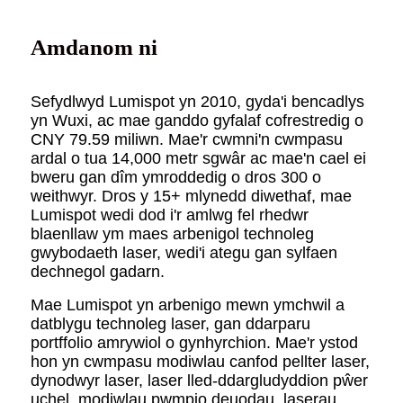
Amdanom ni
Sefydlwyd Lumispot yn 2010, gyda'i bencadlys
yn Wuxi, ac mae ganddo gyfalaf cofrestredig o
CNY 79.59 miliwn. Mae'r cwmni'n cwmpasu
ardal o tua 14,000 metr sgwâr ac mae'n cael ei
bweru gan dîm ymroddedig o dros 300 o
weithwyr. Dros y 15+ mlynedd diwethaf, mae
Lumispot wedi dod i'r amlwg fel rhedwr
blaenllaw ym maes arbenigol technoleg
gwybodaeth laser, wedi'i ategu gan sylfaen
dechnegol gadarn.
Mae Lumispot yn arbenigo mewn ymchwil a
datblygu technoleg laser, gan ddarparu
portffolio amrywiol o gynhyrchion. Mae'r ystod
hon yn cwmpasu modiwlau canfod pellter laser,
dynodwyr laser, laser lled-ddargludyddion pŵer
uchel, modiwlau pwmpio deuodau, laserau