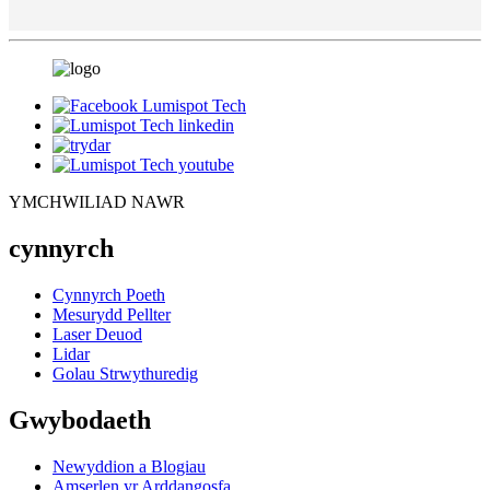
YMCHWILIAD NAWR
cynnyrch
Cynnyrch Poeth
Mesurydd Pellter
Laser Deuod
Lidar
Golau Strwythuredig
Gwybodaeth
Newyddion a Blogiau
Amserlen yr Arddangosfa