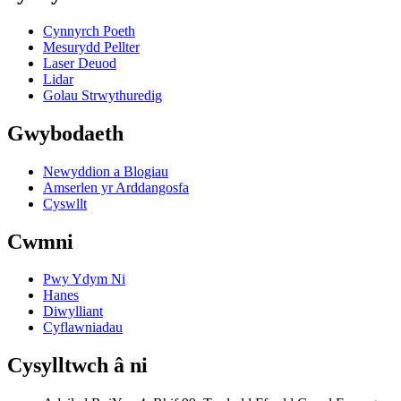
Cynnyrch Poeth
Mesurydd Pellter
Laser Deuod
Lidar
Golau Strwythuredig
Gwybodaeth
Newyddion a Blogiau
Amserlen yr Arddangosfa
Cyswllt
Cwmni
Pwy Ydym Ni
Hanes
Diwylliant
Cyflawniadau
Cysylltwch â ni