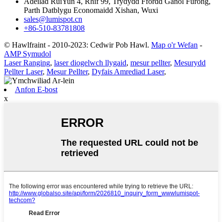
Adeilad RuiYun 4, Rhif 99, Trydydd Ffordd Ganol Furong,
Parth Datblygu Economaidd Xishan, Wuxi
sales@lumispot.cn
+86-510-83781808
© Hawlfraint - 2010-2023: Cedwir Pob Hawl.
Map o'r Wefan
-
AMP Symudol
Laser Ranging
,
laser diogelwch llygaid
,
mesur pellter
,
Mesurydd
Pellter Laser
,
Mesur Pellter
,
Dyfais Amrediad Laser
,
Anfon E-bost
x