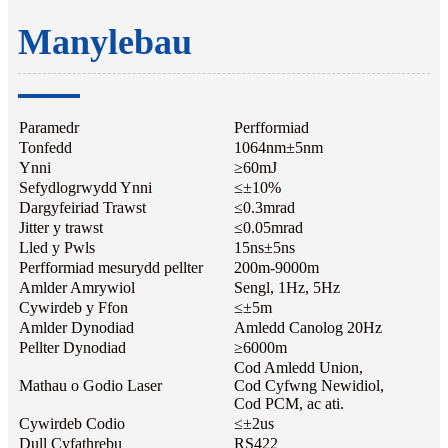
Manylebau
Paramedr
Perfformiad
Tonfedd
1064nm±5nm
Ynni
≥60mJ
Sefydlogrwydd Ynni
≤±10%
Dargyfeiriad Trawst
≤0.3mrad
Jitter y trawst
≤0.05mrad
Lled y Pwls
15ns±5ns
Perfformiad mesurydd pellter
200m-9000m
Amlder Amrywiol
Sengl, 1Hz, 5Hz
Cywirdeb y Ffon
≤±5m
Amlder Dynodiad
Amledd Canolog 20Hz
Pellter Dynodiad
≥6000m
Cod Amledd Union,
Mathau o Godio Laser
Cod Cyfwng Newidiol,
Cod PCM, ac ati.
Cywirdeb Codio
≤±2us
Dull Cyfathrebu
RS422