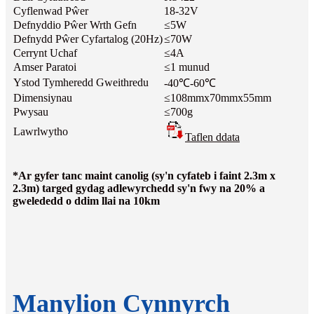
Cyflenwad Pŵer
18-32V
Defnyddio Pŵer Wrth Gefn
≤5W
Defnydd Pŵer Cyfartalog (20Hz)
≤70W
Cerrynt Uchaf
≤4A
Amser Paratoi
≤1 munud
Ystod Tymheredd Gweithredu
-40℃-60℃
Dimensiynau
≤108mmx70mmx55mm
Pwysau
≤700g
Lawrlwytho
Taflen ddata
*Ar gyfer tanc maint canolig (sy'n cyfateb i faint 2.3m x
2.3m) targed gydag adlewyrchedd sy'n fwy na 20% a
gwelededd o ddim llai na 10km
Manylion Cynnyrch