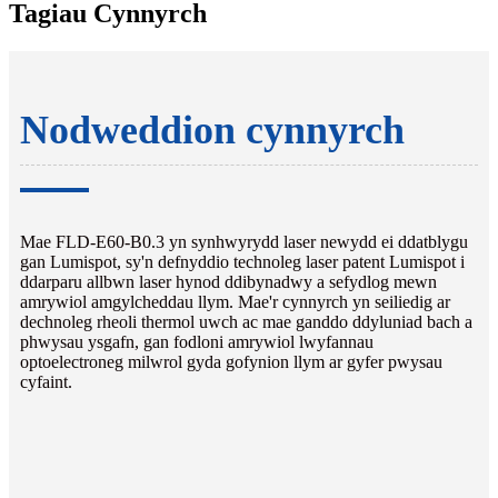
Tagiau Cynnyrch
Nodweddion cynnyrch
Mae FLD-E60-B0.3 yn synhwyrydd laser newydd ei ddatblygu
gan Lumispot, sy'n defnyddio technoleg laser patent Lumispot i
ddarparu allbwn laser hynod ddibynadwy a sefydlog mewn
amrywiol amgylcheddau llym. Mae'r cynnyrch yn seiliedig ar
dechnoleg rheoli thermol uwch ac mae ganddo ddyluniad bach a
phwysau ysgafn, gan fodloni amrywiol lwyfannau
optoelectroneg milwrol gyda gofynion llym ar gyfer pwysau
cyfaint.