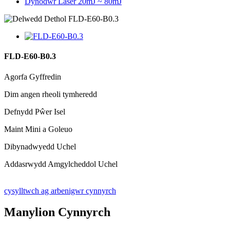
Dynodwr Laser 20mJ ~ 80mJ
FLD-E60-B0.3
Agorfa Gyffredin
Dim angen rheoli tymheredd
Defnydd Pŵer Isel
Maint Mini a Goleuo
Dibynadwyedd Uchel
Addasrwydd Amgylcheddol Uchel
cysylltwch ag arbenigwr cynnyrch
Manylion Cynnyrch