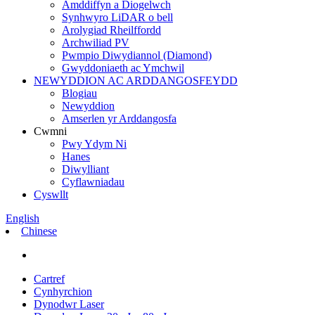
Amddiffyn a Diogelwch
Synhwyro LiDAR o bell
Arolygiad Rheilffordd
Archwiliad PV
Pwmpio Diwydiannol (Diamond)
Gwyddoniaeth ac Ymchwil
NEWYDDION AC ARDDANGOSFEYDD
Blogiau
Newyddion
Amserlen yr Arddangosfa
Cwmni
Pwy Ydym Ni
Hanes
Diwylliant
Cyflawniadau
Cyswllt
English
Chinese
Cartref
Cynhyrchion
Dynodwr Laser