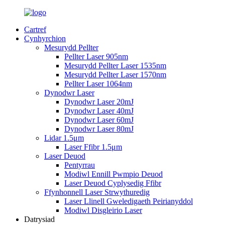
Cartref
Cynhyrchion
Mesurydd Pellter
Pellter Laser 905nm
Mesurydd Pellter Laser 1535nm
Mesurydd Pellter Laser 1570nm
Pellter Laser 1064nm
Dynodwr Laser
Dynodwr Laser 20mJ
Dynodwr Laser 40mJ
Dynodwr Laser 60mJ
Dynodwr Laser 80mJ
Lidar 1.5μm
Laser Ffibr 1.5μm
Laser Deuod
Pentyrrau
Modiwl Ennill Pwmpio Deuod
Laser Deuod Cyplysedig Ffibr
Ffynhonnell Laser Strwythuredig
Laser Llinell Gweledigaeth Peirianyddol
Modiwl Disgleirio Laser
Datrysiad