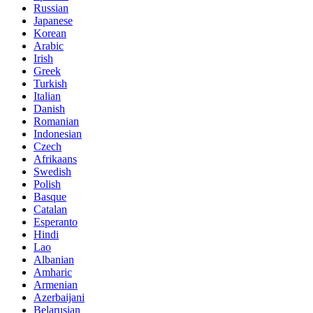
Russian
Japanese
Korean
Arabic
Irish
Greek
Turkish
Italian
Danish
Romanian
Indonesian
Czech
Afrikaans
Swedish
Polish
Basque
Catalan
Esperanto
Hindi
Lao
Albanian
Amharic
Armenian
Azerbaijani
Belarusian