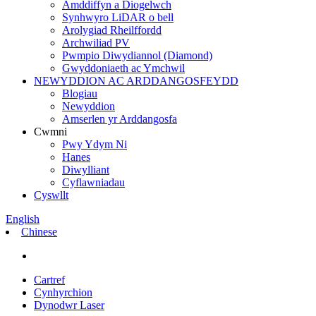
Amddiffyn a Diogelwch
Synhwyro LiDAR o bell
Arolygiad Rheilffordd
Archwiliad PV
Pwmpio Diwydiannol (Diamond)
Gwyddoniaeth ac Ymchwil
NEWYDDION AC ARDDANGOSFEYDD
Blogiau
Newyddion
Amserlen yr Arddangosfa
Cwmni
Pwy Ydym Ni
Hanes
Diwylliant
Cyflawniadau
Cyswllt
English
Chinese
Cartref
Cynhyrchion
Dynodwr Laser