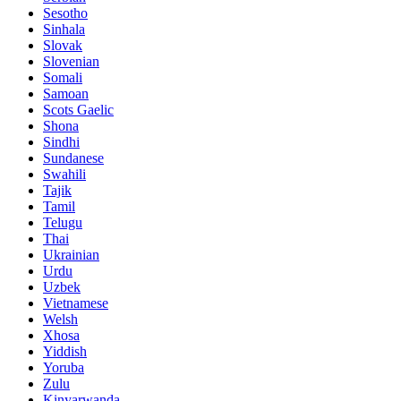
Sesotho
Sinhala
Slovak
Slovenian
Somali
Samoan
Scots Gaelic
Shona
Sindhi
Sundanese
Swahili
Tajik
Tamil
Telugu
Thai
Ukrainian
Urdu
Uzbek
Vietnamese
Welsh
Xhosa
Yiddish
Yoruba
Zulu
Kinyarwanda