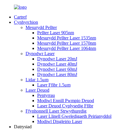
Cartref
Cynhyrchion
Mesurydd Pellter
Pellter Laser 905nm
Mesurydd Pellter Laser 1535nm
Mesurydd Pellter Laser 1570nm
Mesurydd Pellter Laser 1064nm
Dynodwr Laser
Dynodwr Laser 20mJ
Dynodwr Laser 40mJ
Dynodwr Laser 60mJ
Dynodwr Laser 80mJ
Lidar 1.5μm
Laser Ffibr 1.5μm
Laser Deuod
Pentyrrau
Modiwl Ennill Pwmpio Deuod
Laser Deuod Cyplysedig Ffibr
Ffynhonnell Laser Strwythuredig
Laser Llinell Gweledigaeth Peirianyddol
Modiwl Disgleirio Laser
Datrysiad