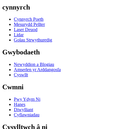
cynnyrch
Cynnyrch Poeth
Mesurydd Pellter
Laser Deuod
Lidar
Golau Strwythuredig
Gwybodaeth
Newyddion a Blogiau
Amserlen yr Arddangosfa
Cyswllt
Cwmni
Pwy Ydym Ni
Hanes
Diwylliant
Cyflawniadau
Cysylltwch â ni