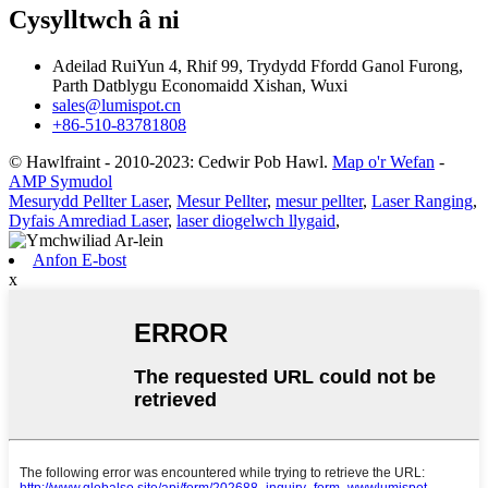
Cysylltwch â ni
Adeilad RuiYun 4, Rhif 99, Trydydd Ffordd Ganol Furong,
Parth Datblygu Economaidd Xishan, Wuxi
sales@lumispot.cn
+86-510-83781808
© Hawlfraint - 2010-2023: Cedwir Pob Hawl.
Map o'r Wefan
-
AMP Symudol
Mesurydd Pellter Laser
,
Mesur Pellter
,
mesur pellter
,
Laser Ranging
,
Dyfais Amrediad Laser
,
laser diogelwch llygaid
,
Anfon E-bost
x