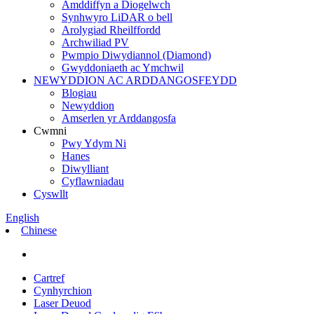
Amddiffyn a Diogelwch
Synhwyro LiDAR o bell
Arolygiad Rheilffordd
Archwiliad PV
Pwmpio Diwydiannol (Diamond)
Gwyddoniaeth ac Ymchwil
NEWYDDION AC ARDDANGOSFEYDD
Blogiau
Newyddion
Amserlen yr Arddangosfa
Cwmni
Pwy Ydym Ni
Hanes
Diwylliant
Cyflawniadau
Cyswllt
English
Chinese
Cartref
Cynhyrchion
Laser Deuod