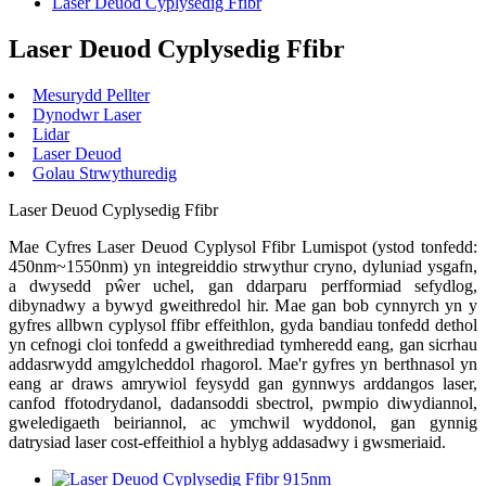
Laser Deuod Cyplysedig Ffibr
Laser Deuod Cyplysedig Ffibr
Mesurydd Pellter
Dynodwr Laser
Lidar
Laser Deuod
Golau Strwythuredig
Laser Deuod Cyplysedig Ffibr
Mae Cyfres Laser Deuod Cyplysol Ffibr Lumispot (ystod tonfedd:
450nm~1550nm) yn integreiddio strwythur cryno, dyluniad ysgafn,
a dwysedd pŵer uchel, gan ddarparu perfformiad sefydlog,
dibynadwy a bywyd gweithredol hir. Mae gan bob cynnyrch yn y
gyfres allbwn cyplysol ffibr effeithlon, gyda bandiau tonfedd dethol
yn cefnogi cloi tonfedd a gweithrediad tymheredd eang, gan sicrhau
addasrwydd amgylcheddol rhagorol. Mae'r gyfres yn berthnasol yn
eang ar draws amrywiol feysydd gan gynnwys arddangos laser,
canfod ffotodrydanol, dadansoddi sbectrol, pwmpio diwydiannol,
gweledigaeth beiriannol, ac ymchwil wyddonol, gan gynnig
datrysiad laser cost-effeithiol a hyblyg addasadwy i gwsmeriaid.