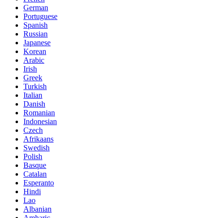
German
Portuguese
Spanish
Russian
Japanese
Korean
Arabic
Irish
Greek
Turkish
Italian
Danish
Romanian
Indonesian
Czech
Afrikaans
Swedish
Polish
Basque
Catalan
Esperanto
Hindi
Lao
Albanian
Amharic