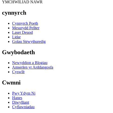
YMCHWILIAD NAWR
cynnyrch
Cynnyrch Poeth
Mesurydd Pellter
Laser Deuod
Lidar
Golau Strwythuredig
Gwybodaeth
Newyddion a Blogiau
Amserlen yr Arddangosfa
Cyswllt
Cwmni
Pwy Ydym Ni
Hanes
Diwylliant
Cyflawniadau