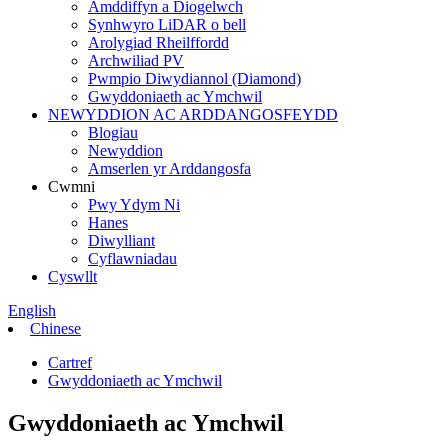
Amddiffyn a Diogelwch
Synhwyro LiDAR o bell
Arolygiad Rheilffordd
Archwiliad PV
Pwmpio Diwydiannol (Diamond)
Gwyddoniaeth ac Ymchwil
NEWYDDION AC ARDDANGOSFEYDD
Blogiau
Newyddion
Amserlen yr Arddangosfa
Cwmni
Pwy Ydym Ni
Hanes
Diwylliant
Cyflawniadau
Cyswllt
English
Chinese
Cartref
Gwyddoniaeth ac Ymchwil
Gwyddoniaeth ac Ymchwil