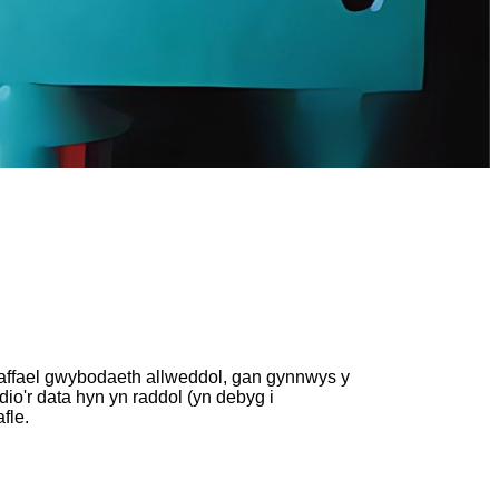
gaffael gwybodaeth allweddol, gan gynnwys y
io'r data hyn yn raddol (yn debyg i
fle.