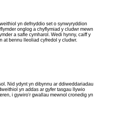
weithiol yn defnyddio set o synwyryddion
yflymder onglog a chyflymiad y cludwr mewn
lymder a safle cymharol. Wedi hynny, caiff y
at bennu lleoliad cyfredol y cludwr.
ol. Nid ydynt yn dibynnu ar ddiweddariadau
weithiol yn addas ar gyfer tasgau llywio
loeren, i gywiro'r gwallau mewnol cronedig yn