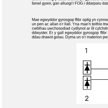
fanwl gywir, gan alluogi'r FOG i ddarparu dat
Mae egwyddor gyrosgop ffibr optig yn cynnwy
un pen ac allan o'r llall. Yna mae'n teithio
cwblhau uwchosodiad cydlynol ar ôl cylchdro
ddwyster. Er y gall egwyddor gyrosgop ffibr 
ddau drawst golau. Dyma un o'r materion pwy