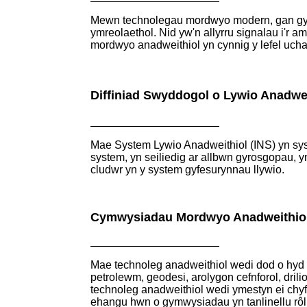
Mewn technolegau mordwyo modern, gan gynn
ymreolaethol. Nid yw'n allyrru signalau i'r 
mordwyo anadweithiol yn cynnig y lefel uch
Diffiniad Swyddogol o Lywio Anadwei
Mae System Lywio Anadweithiol (INS) yn sys
system, yn seiliedig ar allbwn gyrosgopau, y
cludwr yn y system gyfesurynnau llywio.
Cymwysiadau Mordwyo Anadweithio
Mae technoleg anadweithiol wedi dod o hyd
petrolewm, geodesi, arolygon cefnforol, dri
technoleg anadweithiol wedi ymestyn ei chyf
ehangu hwn o gymwysiadau yn tanlinellu rôl g