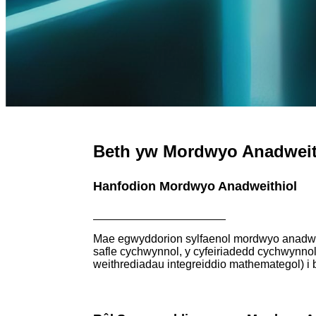
Beth yw Mordwyo Anadweit
Hanfodion Mordwyo Anadweithiol
Mae egwyddorion sylfaenol mordwyo anadweit
safle cychwynnol, y cyfeiriadedd cychwynnol,
weithrediadau integreiddio mathemategol) i 