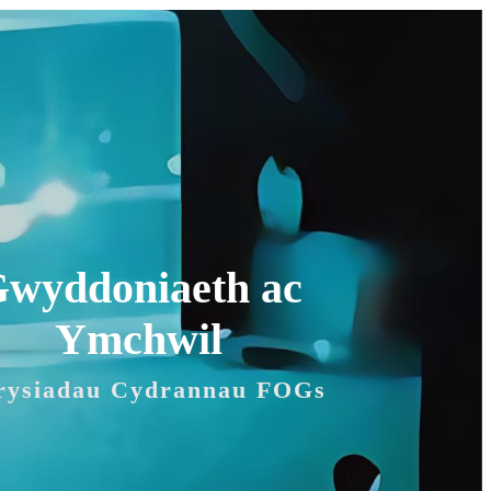
wyddoniaeth ac
Ymchwil
rysiadau Cydrannau FOGs