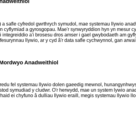
adweithiol
 a safle cyfredol gwrthrych symudol, mae systemau llywio anad
on cyflymiad a gyrosgopau. Mae'r synwyryddion hyn yn mesur c
 ei integreiddio a'i brosesu dros amser i gael gwybodaeth am gyf
urynnau llywio, ar y cyd â'r data safle cychwynnol, gan arwain 
Mordwyo Anadweithiol
redu fel systemau llywio dolen gaeedig mewnol, hunangynhwys
ystod symudiad y cludwr. O'r herwydd, mae un system lywio anad
 rhaid ei chyfuno â dulliau llywio eraill, megis systemau llywio l