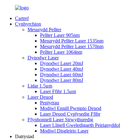
Cartref
Cynhyrchion
Mesurydd Pellter
Pellter Laser 905nm
Mesurydd Pellter Laser 1535nm
Mesurydd Pellter Laser 1570nm
Pellter Laser 1064nm
Dynodwr Laser
Dynodwr Laser 20mJ
Dynodwr Laser 40mJ
Dynodwr Laser 60mJ
Dynodwr Laser 80mJ
Lidar 1.5μm
Laser Ffibr 1.5μm
Laser Deuod
Pentyrrau
Modiwl Ennill Pwmpio Deuod
Laser Deuod Cyplysedig Ffibr
Ffynhonnell Laser Strwythuredig
Laser Llinell Gweledigaeth Peirianyddol
Modiwl Disgleirio Laser
Datrysiad