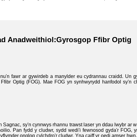
ad Anadweithiol:
Gyrosgop Ffibr Optig
nu'n fawr ar gywirdeb a manylder eu cydrannau craidd. Un gy
Ffibr Optig (FOG). Mae FOG yn synhwyrydd hanfodol sy'n ch
Sagnac, sy'n cynnwys rhannu trawst laser yn ddau lwybr ar wa
 choilio. Pan fydd y cludwr, sydd wedi'i fewnosod gyda'r FOG,
flymder onglog cylchdro'r cludwr. Yna caiff yr oedi amser hwn, a