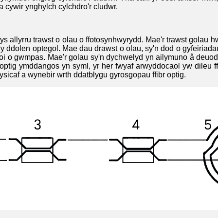
a cywir ynghylch cylchdro'r cludwr.
s allyrru trawst o olau o ffotosynhwyrydd. Mae'r trawst golau
 trwy ddolen optegol. Mae dau drawst o olau, sy'n dod o gyfeiria
i o gwmpas. Mae'r golau sy'n dychwelyd yn ailymuno â deuod a
optig ymddangos yn syml, yr her fwyaf arwyddocaol yw dileu ffa
sicaf a wynebir wrth ddatblygu gyrosgopau ffibr optig.