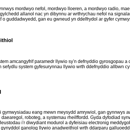
wys mordwyo nefol, mordwyo lloeren, a mordwyo radio, mae mo
amgylchedd allanol nac yn dibynnu ar wrthrychau nefol na signal
af o guddadwyedd, gan eu gwneud yn ddelfrydol ar gyfer cymw
thiol
tem amcangyfrif paramedr llywio sy'n defnyddio gyrosgopau a 
n sefydlu system gyfesurynnau llywio wrth ddefnyddio allbwn cyfl
l
 i gymwysiadau eang mewn meysydd amrywiol, gan gynnwys awy
lio daearegol, roboteg, a systemau rheilffordd. Gyda dyfodiad s
leustodau i'r diwydiant modurol a dyfeisiau electronig meddygo
ynyddol ganolog llywio anadweithiol wrth ddarparu galluoedd ll