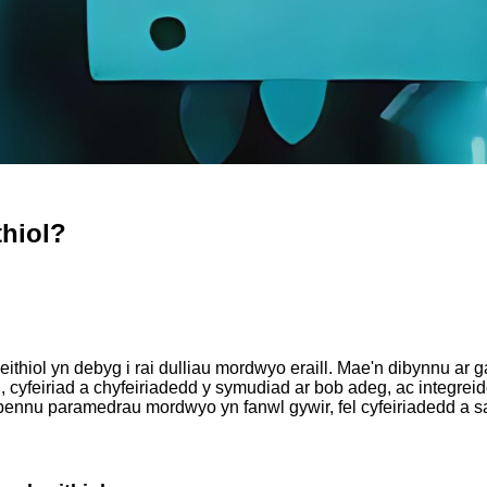
hiol?
hiol yn debyg i rai dulliau mordwyo eraill. Mae'n dibynnu ar 
 cyfeiriad a chyfeiriadedd y symudiad ar bob adeg, ac integreidd
bennu paramedrau mordwyo yn fanwl gywir, fel cyfeiriadedd a sa