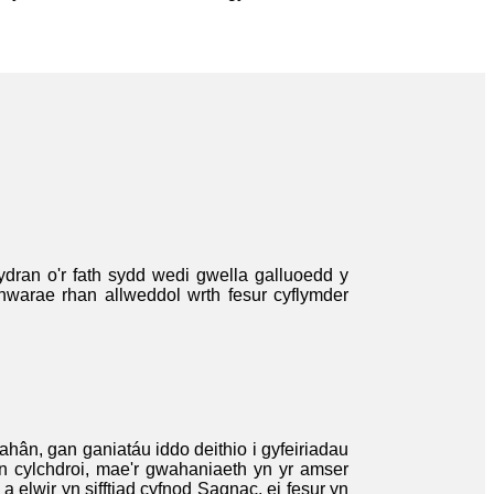
dran o'r fath sydd wedi gwella galluoedd y
warae rhan allweddol wrth fesur cyflymder
hân, gan ganiatáu iddo deithio i gyfeiriadau
 yn cylchdroi, mae'r gwahaniaeth yn yr amser
 elwir yn sifftiad cyfnod Sagnac, ei fesur yn