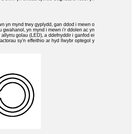
 hwn yn mynd trwy gyplydd, gan ddod i mewn o
dau gwahanol, yn mynd i mewn i'r ddolen ac yn
llyrru golau (LED), a ddefnyddir i ganfod ei
ctorau sy'n effeithio ar hyd llwybr optegol y