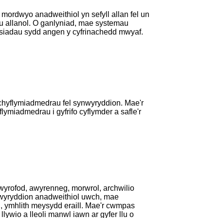
rdwyo anadweithiol yn sefyll allan fel un
au allanol. O ganlyniad, mae systemau
ysiadau sydd angen y cyfrinachedd mwyaf.
chyflymiadmedrau fel synwyryddion. Mae'r
ymiadmedrau i gyfrifo cyflymder a safle'r
rofod, awyrenneg, morwrol, archwilio
ynwyryddion anadweithiol uwch, mae
l, ymhlith meysydd eraill. Mae'r cwmpas
ywio a lleoli manwl iawn ar gyfer llu o