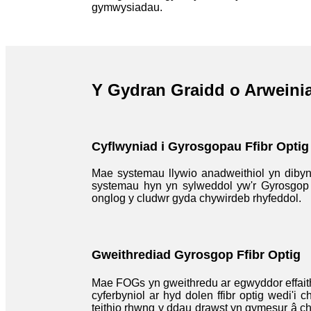
gymwysiadau.
Y Gydran Graidd o Arweini
Cyflwyniad i Gyrosgopau Ffibr Optig
Mae systemau llywio anadweithiol yn dibyn
systemau hyn yn sylweddol yw'r Gyrosgop 
onglog y cludwr gyda chywirdeb rhyfeddol.
Gweithrediad Gyrosgop Ffibr Optig
Mae FOGs yn gweithredu ar egwyddor effaith 
cyferbyniol ar hyd dolen ffibr optig wedi'i
teithio rhwng y ddau drawst yn gymesur â chy