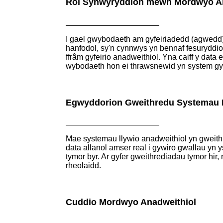
Rôl Synwyryddion mewn Mordwyo An
I gael gwybodaeth am gyfeiriadedd (agwedd)
hanfodol, sy'n cynnwys yn bennaf fesuryddi
ffrâm gyfeirio anadweithiol. Yna caiff y data
wybodaeth hon ei thrawsnewid yn system gyfes
Egwyddorion Gweithredu Systemau 
Mae systemau llywio anadweithiol yn gweith
data allanol amser real i gywiro gwallau yn 
tymor byr. Ar gyfer gweithrediadau tymor hir,
rheolaidd.
Cuddio Mordwyo Anadweithiol