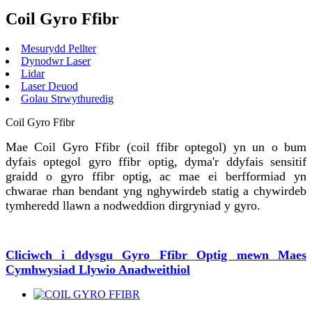
Coil Gyro Ffibr
Mesurydd Pellter
Dynodwr Laser
Lidar
Laser Deuod
Golau Strwythuredig
Coil Gyro Ffibr
Mae Coil Gyro Ffibr (coil ffibr optegol) yn un o bum
dyfais optegol gyro ffibr optig, dyma'r ddyfais sensitif
graidd o gyro ffibr optig, ac mae ei berfformiad yn
chwarae rhan bendant yng nghywirdeb statig a chywirdeb
tymheredd llawn a nodweddion dirgryniad y gyro.
Cliciwch i ddysgu Gyro Ffibr Optig mewn Maes
Cymhwysiad Llywio Anadweithiol