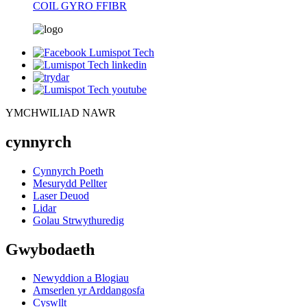
COIL GYRO FFIBR
YMCHWILIAD NAWR
cynnyrch
Cynnyrch Poeth
Mesurydd Pellter
Laser Deuod
Lidar
Golau Strwythuredig
Gwybodaeth
Newyddion a Blogiau
Amserlen yr Arddangosfa
Cyswllt