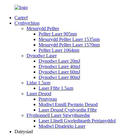
Cartref
Cynhyrchion
Mesurydd Pellter
Pellter Laser 905nm
Mesurydd Pellter Laser 1535nm
Mesurydd Pellter Laser 1570nm
Pellter Laser 1064nm
Dynodwr Laser
Dynodwr Laser 20mJ
Dynodwr Laser 40mJ
Dynodwr Laser 60mJ
Dynodwr Laser 80mJ
Lidar 1.5μm
Laser Ffibr 1.5μm
Laser Deuod
Pentyrrau
Modiwl Ennill Pwmpio Deuod
Laser Deuod Cyplysedig Ffibr
Ffynhonnell Laser Strwythuredig
Laser Llinell Gweledigaeth Peirianyddol
Modiwl Disgleirio Laser
Datrysiad