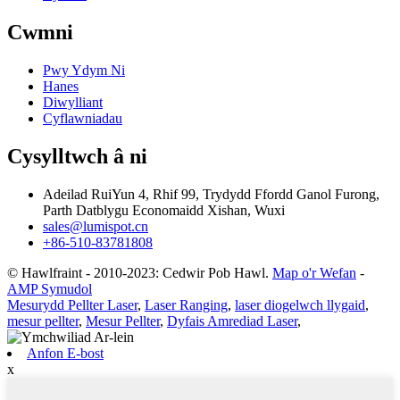
Cwmni
Pwy Ydym Ni
Hanes
Diwylliant
Cyflawniadau
Cysylltwch â ni
Adeilad RuiYun 4, Rhif 99, Trydydd Ffordd Ganol Furong,
Parth Datblygu Economaidd Xishan, Wuxi
sales@lumispot.cn
+86-510-83781808
© Hawlfraint - 2010-2023: Cedwir Pob Hawl.
Map o'r Wefan
-
AMP Symudol
Mesurydd Pellter Laser
,
Laser Ranging
,
laser diogelwch llygaid
,
mesur pellter
,
Mesur Pellter
,
Dyfais Amrediad Laser
,
Anfon E-bost
x