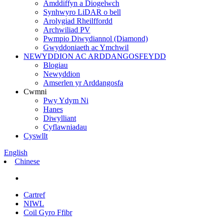
Amddiffyn a Diogelwch
Synhwyro LiDAR o bell
Arolygiad Rheilffordd
Archwiliad PV
Pwmpio Diwydiannol (Diamond)
Gwyddoniaeth ac Ymchwil
NEWYDDION AC ARDDANGOSFEYDD
Blogiau
Newyddion
Amserlen yr Arddangosfa
Cwmni
Pwy Ydym Ni
Hanes
Diwylliant
Cyflawniadau
Cyswllt
English
Chinese
Cartref
NIWL
Coil Gyro Ffibr