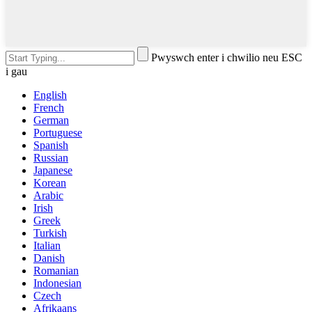
Pwyswch enter i chwilio neu ESC
i gau
English
French
German
Portuguese
Spanish
Russian
Japanese
Korean
Arabic
Irish
Greek
Turkish
Italian
Danish
Romanian
Indonesian
Czech
Afrikaans