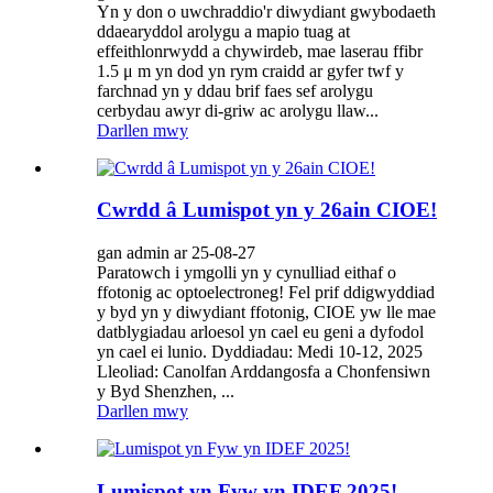
Yn y don o uwchraddio'r diwydiant gwybodaeth
ddaearyddol arolygu a mapio tuag at
effeithlonrwydd a chywirdeb, mae laserau ffibr
1.5 μ m yn dod yn rym craidd ar gyfer twf y
farchnad yn y ddau brif faes sef arolygu
cerbydau awyr di-griw ac arolygu llaw...
Darllen mwy
Cwrdd â Lumispot yn y 26ain CIOE!
gan admin ar 25-08-27
Paratowch i ymgolli yn y cynulliad eithaf o
ffotonig ac optoelectroneg! Fel prif ddigwyddiad
y byd yn y diwydiant ffotonig, CIOE yw lle mae
datblygiadau arloesol yn cael eu geni a dyfodol
yn cael ei lunio. Dyddiadau: Medi 10-12, 2025
Lleoliad: Canolfan Arddangosfa a Chonfensiwn
y Byd Shenzhen, ...
Darllen mwy
Lumispot yn Fyw yn IDEF 2025!