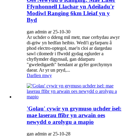
Ffynhonnell Llachar yn Adeiladu'r
Modiwl Ranging 6km Lleiaf yn y
Byd
gan admin ar 25-10-30
Ar uchder o ddeng mil metr, mae cerbydau awyr
di-griw yn hedfan heibio. Wedi'i gyfarparu â
phod electro-optegol, mae'n cloi ar dargedau
sawl cilomedr i ffwrdd gydag eglurder a
chyflymder digynsail, gan ddarparu
"gweledigaeth" bendant ar gyfer gorchymyn
daear. Ar yr un pryd,...
Darllen mwy
'Golau' cywir yn grymuso uchder isel:
mae laserau ffibr yn arwain oes
newydd o arolygu a mapio
gan admin ar 25-10-28