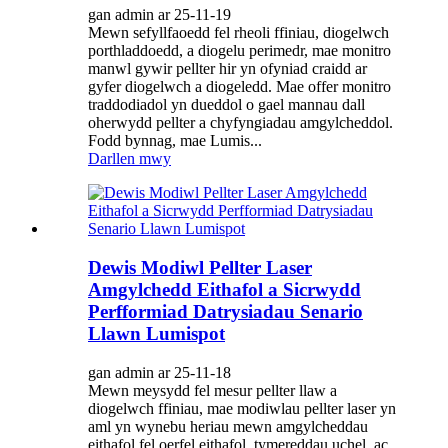
gan admin ar 25-11-19
Mewn sefyllfaoedd fel rheoli ffiniau, diogelwch
porthladdoedd, a diogelu perimedr, mae monitro
manwl gywir pellter hir yn ofyniad craidd ar
gyfer diogelwch a diogeledd. Mae offer monitro
traddodiadol yn dueddol o gael mannau dall
oherwydd pellter a chyfyngiadau amgylcheddol.
Fodd bynnag, mae Lumis...
Darllen mwy
Dewis Modiwl Pellter Laser
Amgylchedd Eithafol a Sicrwydd
Perfformiad Datrysiadau Senario
Llawn Lumispot
gan admin ar 25-11-18
Mewn meysydd fel mesur pellter llaw a
diogelwch ffiniau, mae modiwlau pellter laser yn
aml yn wynebu heriau mewn amgylcheddau
eithafol fel oerfel eithafol, tymereddau uchel, ac