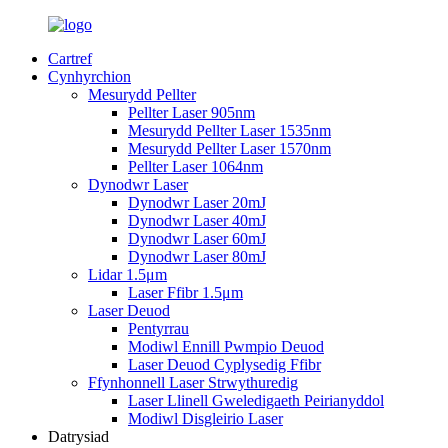
Cartref
Cynhyrchion
Mesurydd Pellter
Pellter Laser 905nm
Mesurydd Pellter Laser 1535nm
Mesurydd Pellter Laser 1570nm
Pellter Laser 1064nm
Dynodwr Laser
Dynodwr Laser 20mJ
Dynodwr Laser 40mJ
Dynodwr Laser 60mJ
Dynodwr Laser 80mJ
Lidar 1.5μm
Laser Ffibr 1.5μm
Laser Deuod
Pentyrrau
Modiwl Ennill Pwmpio Deuod
Laser Deuod Cyplysedig Ffibr
Ffynhonnell Laser Strwythuredig
Laser Llinell Gweledigaeth Peirianyddol
Modiwl Disgleirio Laser
Datrysiad