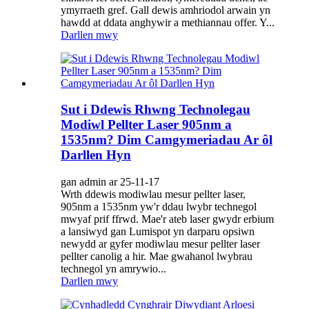
ymyrraeth gref. Gall dewis amhriodol arwain yn
hawdd at ddata anghywir a methiannau offer. Y...
Darllen mwy
Sut i Ddewis Rhwng Technolegau
Modiwl Pellter Laser 905nm a
1535nm? Dim Camgymeriadau Ar ôl
Darllen Hyn
gan admin ar 25-11-17
Wrth ddewis modiwlau mesur pellter laser,
905nm a 1535nm yw'r ddau lwybr technegol
mwyaf prif ffrwd. Mae'r ateb laser gwydr erbium
a lansiwyd gan Lumispot yn darparu opsiwn
newydd ar gyfer modiwlau mesur pellter laser
pellter canolig a hir. Mae gwahanol lwybrau
technegol yn amrywio...
Darllen mwy