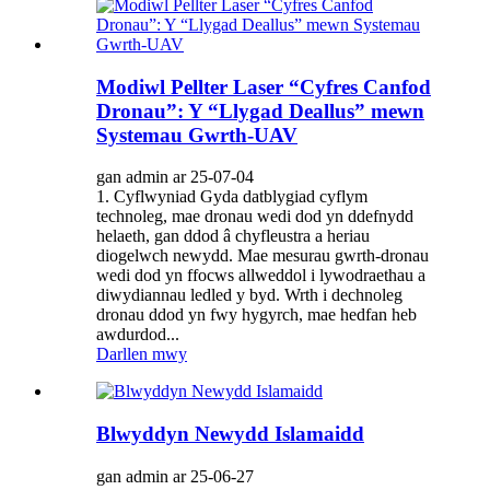
Modiwl Pellter Laser “Cyfres Canfod
Dronau”: Y “Llygad Deallus” mewn
Systemau Gwrth-UAV
gan admin ar 25-07-04
1. Cyflwyniad Gyda datblygiad cyflym
technoleg, mae dronau wedi dod yn ddefnydd
helaeth, gan ddod â chyfleustra a heriau
diogelwch newydd. Mae mesurau gwrth-dronau
wedi dod yn ffocws allweddol i lywodraethau a
diwydiannau ledled y byd. Wrth i dechnoleg
dronau ddod yn fwy hygyrch, mae hedfan heb
awdurdod...
Darllen mwy
Blwyddyn Newydd Islamaidd
gan admin ar 25-06-27