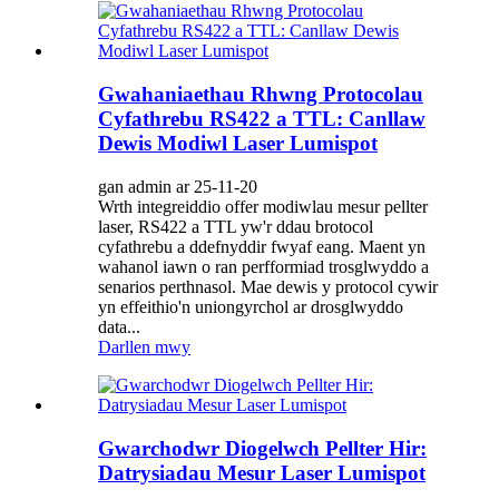
Gwahaniaethau Rhwng Protocolau
Cyfathrebu RS422 a TTL: Canllaw
Dewis Modiwl Laser Lumispot
gan admin ar 25-11-20
Wrth integreiddio offer modiwlau mesur pellter
laser, RS422 a TTL yw'r ddau brotocol
cyfathrebu a ddefnyddir fwyaf eang. Maent yn
wahanol iawn o ran perfformiad trosglwyddo a
senarios perthnasol. Mae dewis y protocol cywir
yn effeithio'n uniongyrchol ar drosglwyddo
data...
Darllen mwy
Gwarchodwr Diogelwch Pellter Hir:
Datrysiadau Mesur Laser Lumispot