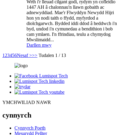
Wrth i'r lleuad cilgant godi, rydym yn cofleidio
1447 AH â chalonnau'n llawn gobaith ac
adnewyddiad. Mae'r Flwyddyn Newydd Hijri
hon yn nodi taith o ffydd, myfyrdod a
diolchgarwch. Bydded iddi ddod â heddwch i'n
byd, undod i'n cymunedau a bendithion i bob
cam ymlaen. I'n ffrindiau, teulu a chymydog
Mwslimaidd...
Darllen mwy
1
2
3
4
5
6
Nesaf >
>>
Tudalen 1 / 13
YMCHWILIAD NAWR
cynnyrch
Cynnyrch Poeth
Mesurydd Pellter