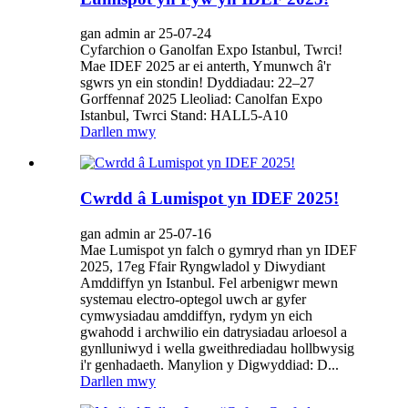
gan admin ar 25-07-24
Cyfarchion o Ganolfan Expo Istanbul, Twrci!
Mae IDEF 2025 ar ei anterth, Ymunwch â'r
sgwrs yn ein stondin! Dyddiadau: 22–27
Gorffennaf 2025 Lleoliad: Canolfan Expo
Istanbul, Twrci Stand: HALL5-A10
Darllen mwy
Cwrdd â Lumispot yn IDEF 2025!
gan admin ar 25-07-16
Mae Lumispot yn falch o gymryd rhan yn IDEF
2025, 17eg Ffair Ryngwladol y Diwydiant
Amddiffyn yn Istanbul. Fel arbenigwr mewn
systemau electro-optegol uwch ar gyfer
cymwysiadau amddiffyn, rydym yn eich
gwahodd i archwilio ein datrysiadau arloesol a
gynlluniwyd i wella gweithrediadau hollbwysig
i'r genhadaeth. Manylion y Digwyddiad: D...
Darllen mwy