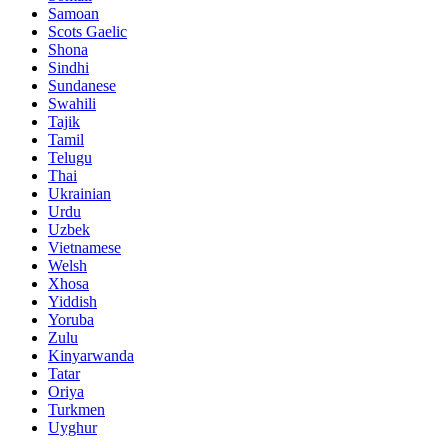
Samoan
Scots Gaelic
Shona
Sindhi
Sundanese
Swahili
Tajik
Tamil
Telugu
Thai
Ukrainian
Urdu
Uzbek
Vietnamese
Welsh
Xhosa
Yiddish
Yoruba
Zulu
Kinyarwanda
Tatar
Oriya
Turkmen
Uyghur