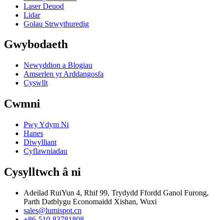
Laser Deuod
Lidar
Golau Strwythuredig
Gwybodaeth
Newyddion a Blogiau
Amserlen yr Arddangosfa
Cyswllt
Cwmni
Pwy Ydym Ni
Hanes
Diwylliant
Cyflawniadau
Cysylltwch â ni
Adeilad RuiYun 4, Rhif 99, Trydydd Ffordd Ganol Furong,
Parth Datblygu Economaidd Xishan, Wuxi
sales@lumispot.cn
+86-510-83781808