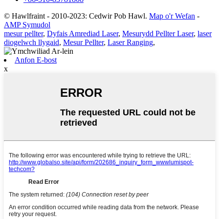
© Hawlfraint - 2010-2023: Cedwir Pob Hawl.
Map o'r Wefan
-
AMP Symudol
mesur pellter
,
Dyfais Amrediad Laser
,
Mesurydd Pellter Laser
,
laser
diogelwch llygaid
,
Mesur Pellter
,
Laser Ranging
,
Anfon E-bost
x