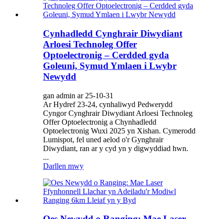
Cynhadledd Cynghrair Diwydiant
Arloesi Technoleg Offer
Optoelectronig – Cerdded gyda
Goleuni, Symud Ymlaen i Lwybr
Newydd
gan admin ar 25-10-31
Ar Hydref 23-24, cynhaliwyd Pedwerydd
Cyngor Cynghrair Diwydiant Arloesi Technoleg
Offer Optoelectronig a Chynhadledd
Optoelectronig Wuxi 2025 yn Xishan. Cymerodd
Lumispot, fel uned aelod o'r Gynghrair
Diwydiant, ran ar y cyd yn y digwyddiad hwn.
...
Darllen mwy
Oes Newydd o Ranging: Mae Laser