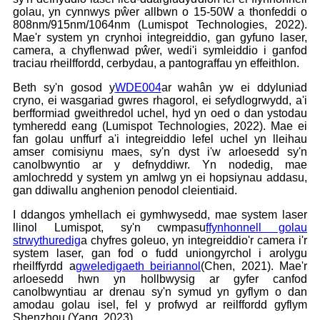
golau, yn cynnwys pŵer allbwn o 15-50W a thonfeddi o
808nm/915nm/1064nm (Lumispot Technologies, 2022).
Mae'r system yn crynhoi integreiddio, gan gyfuno laser,
camera, a chyflenwad pŵer, wedi'i symleiddio i ganfod
traciau rheilffordd, cerbydau, a pantograffau yn effeithlon.
Beth sy'n gosod y
WDE004
ar wahân yw ei ddyluniad
cryno, ei wasgariad gwres rhagorol, ei sefydlogrwydd, a'i
berfformiad gweithredol uchel, hyd yn oed o dan ystodau
tymheredd eang (Lumispot Technologies, 2022). Mae ei
fan golau unffurf a'i integreiddio lefel uchel yn lleihau
amser comisiynu maes, sy'n dyst i'w arloesedd sy'n
canolbwyntio ar y defnyddiwr. Yn nodedig, mae
amlochredd y system yn amlwg yn ei hopsiynau addasu,
gan ddiwallu anghenion penodol cleientiaid.
I ddangos ymhellach ei gymhwysedd, mae system laser
llinol Lumispot, sy'n cwmpasu
ffynhonnell golau
strwythuredig
a chyfres goleuo, yn integreiddio'r camera i'r
system laser, gan fod o fudd uniongyrchol i arolygu
rheilffyrdd a
gweledigaeth beiriannol
(Chen, 2021). Mae'r
arloesedd hwn yn hollbwysig ar gyfer canfod
canolbwyntiau ar drenau sy'n symud yn gyflym o dan
amodau golau isel, fel y profwyd ar reilffordd gyflym
Shenzhou (Yang, 2023).