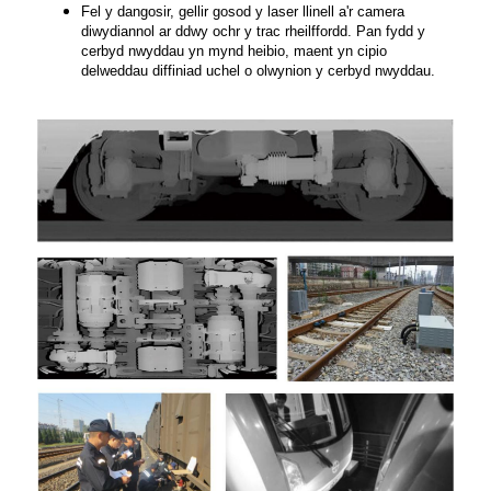
Fel y dangosir, gellir gosod y laser llinell a'r camera
diwydiannol ar ddwy ochr y trac rheilffordd. Pan fydd y
cerbyd nwyddau yn mynd heibio, maent yn cipio
delweddau diffiniad uchel o olwynion y cerbyd nwyddau.