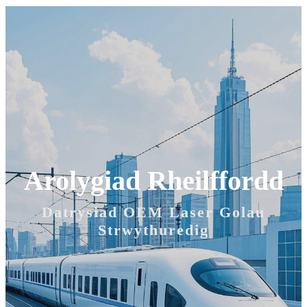
Arolygiad Rheilffordd
Datrysiad OEM Laser Golau
Strwythuredig