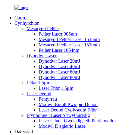
Cartref
Cynhyrchion
Mesurydd Pellter
Pellter Laser 905nm
Mesurydd Pellter Laser 1535nm
Mesurydd Pellter Laser 1570nm
Pellter Laser 1064nm
Dynodwr Laser
Dynodwr Laser 20mJ
Dynodwr Laser 40mJ
Dynodwr Laser 60mJ
Dynodwr Laser 80mJ
Lidar 1.5μm
Laser Ffibr 1.5μm
Laser Deuod
Pentyrrau
Modiwl Ennill Pwmpio Deuod
Laser Deuod Cyplysedig Ffibr
Ffynhonnell Laser Strwythuredig
Laser Llinell Gweledigaeth Peirianyddol
Modiwl Disgleirio Laser
Datrysiad