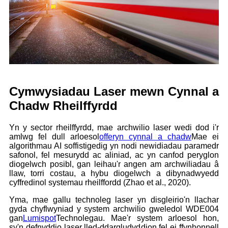
Cymwysiadau Laser mewn Cynnal a
Chadw Rheilffyrdd
Yn y sector rheilffyrdd, mae archwilio laser wedi dod i'r
amlwg fel dull arloesol
offeryn cynnal a chadw
Mae ei
algorithmau AI soffistigedig yn nodi newidiadau paramedr
safonol, fel mesurydd ac aliniad, ac yn canfod peryglon
diogelwch posibl, gan leihau'r angen am archwiliadau â
llaw, torri costau, a hybu diogelwch a dibynadwyedd
cyffredinol systemau rheilffordd (Zhao et al., 2020).
Yma, mae gallu technoleg laser yn disgleirio'n llachar
gyda chyflwyniad y system archwilio gweledol WDE004
gan
Lumispot
Technolegau. Mae'r system arloesol hon,
sy'n defnyddio laser lled-ddargludyddion fel ei ffynhonnell