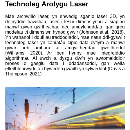
Technoleg Arolygu Laser
Mae archwilio laser, yn enwedig sganio laser 3D, yn
defnyddio trawstiau laser i fesur dimensiynau a siapiau
manwl gywir gwrthrychau neu amgylcheddau, gan greu
modelau tri dimensiwn hynod gywir (Johnson et al., 2018).
Yn wahanol i ddulliau traddodiadol, mae natur ddi-gyswllt
technoleg laser yn caniatáu cipio data cyflym a manwl
gywir heb amharu ar amgylcheddau gweithredol
(Williams, 2020). Ar ben hynny, mae integreiddio
algorithmau AI uwch a dysgu dwfn yn awtomeiddio'r
broses o gasglu data i ddadansoddi, gan wella
effeithlonrwydd a chywirdeb gwaith yn sylweddol (Davis a
Thompson, 2021).