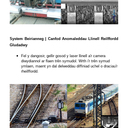
System Beirianneg | Canfod Anomaleddau Llinell Reilffordd
Gludadwy
Fel y dangosir, gellir gosod y laser llinell a'r camera
diwydiannol ar flaen trên symudol. Wrth i'r trên symud
ymlaen, maent yn dal delweddau diffiniad uchel o draciau'r
rheilffordd.