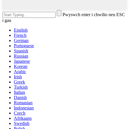
Pwyswch enter i chwilio neu ESC
i gau
English
French
German
Portuguese
Spanish
Russian
Japanese
Korean
Arabic
Irish
Greek
Turkish
Italian
Danish
Romanian
Indonesian
Czech
Afrikaans
Swedish
Polish