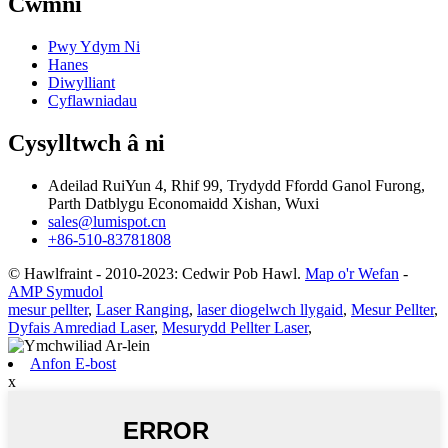
Cwmni
Pwy Ydym Ni
Hanes
Diwylliant
Cyflawniadau
Cysylltwch â ni
Adeilad RuiYun 4, Rhif 99, Trydydd Ffordd Ganol Furong,
Parth Datblygu Economaidd Xishan, Wuxi
sales@lumispot.cn
+86-510-83781808
© Hawlfraint - 2010-2023: Cedwir Pob Hawl.
Map o'r Wefan
-
AMP Symudol
mesur pellter
,
Laser Ranging
,
laser diogelwch llygaid
,
Mesur Pellter
,
Dyfais Amrediad Laser
,
Mesurydd Pellter Laser
,
Anfon E-bost
x