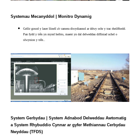
Systemau Mecanyddol | Monitro Dynamig
Gellir gosod y laser llinell a'r camera diwydiannol ar ddwy ochr y trac rheilffordd.
Pan fydd y trên yn mynd heibio, maent yn dal delweddau diffiniad uchel o
.
olwynion y trên.
System Gerbydau | System Adnabod Delweddau Awtomatig
a System Rhybuddio Cynnar ar gyfer Methiannau Cerbydau
Nwyddau (TFDS)