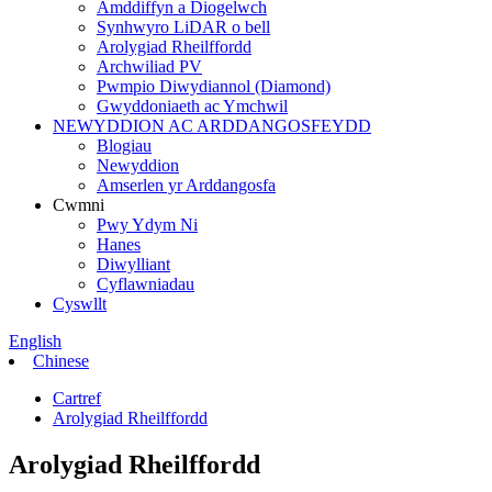
Amddiffyn a Diogelwch
Synhwyro LiDAR o bell
Arolygiad Rheilffordd
Archwiliad PV
Pwmpio Diwydiannol (Diamond)
Gwyddoniaeth ac Ymchwil
NEWYDDION AC ARDDANGOSFEYDD
Blogiau
Newyddion
Amserlen yr Arddangosfa
Cwmni
Pwy Ydym Ni
Hanes
Diwylliant
Cyflawniadau
Cyswllt
English
Chinese
Cartref
Arolygiad Rheilffordd
Arolygiad Rheilffordd