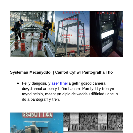
Systemau Mecanyddol | Canfod Cyflwr Pantograff a Tho
Fel y dangosir, y
laser llinell
a gellir gosod camera
diwydiannol ar ben y ffrâm haearn. Pan fydd y trên yn
mynd heibio, maent yn cipio delweddau diffiniad uchel o
do a pantograff y trên.