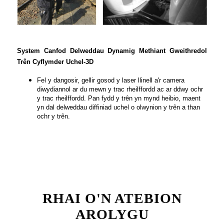
System Canfod Delweddau Dynamig Methiant Gweithredol
Trên Cyflymder Uchel-3D
Fel y dangosir, gellir gosod y laser llinell a'r camera
diwydiannol ar du mewn y trac rheilffordd ac ar ddwy ochr
y trac rheilffordd. Pan fydd y trên yn mynd heibio, maent
yn dal delweddau diffiniad uchel o olwynion y trên a than
ochr y trên.
RHAI O'N ATEBION
AROLYGU