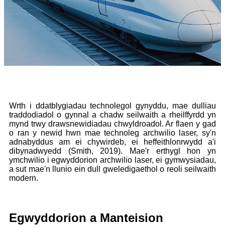
Wrth i ddatblygiadau technolegol gynyddu, mae dulliau
traddodiadol o gynnal a chadw seilwaith a rheilffyrdd yn
mynd trwy drawsnewidiadau chwyldroadol. Ar flaen y gad
o ran y newid hwn mae technoleg archwilio laser, sy'n
adnabyddus am ei chywirdeb, ei heffeithlonrwydd a'i
dibynadwyedd (Smith, 2019). Mae'r erthygl hon yn
ymchwilio i egwyddorion archwilio laser, ei gymwysiadau,
a sut mae'n llunio ein dull gweledigaethol o reoli seilwaith
modern.
Egwyddorion a Manteision