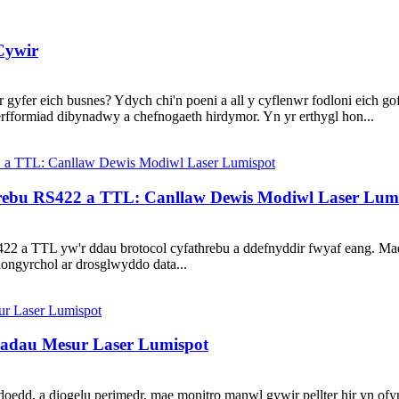
Cywir
ir ar gyfer eich busnes? Ydych chi'n poeni a all y cyflenwr fodloni eic
perfformiad dibynadwy a chefnogaeth hirdymor. Yn yr erthygl hon...
ebu RS422 a TTL: Canllaw Dewis Modiwl Laser Lum
RS422 a TTL yw'r ddau brotocol cyfathrebu a ddefnyddir fwyaf eang. Ma
iongyrchol ar drosglwyddo data...
iadau Mesur Laser Lumispot
ddoedd, a diogelu perimedr, mae monitro manwl gywir pellter hir yn ofy