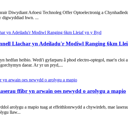
air Diwydiant Arloesi Technoleg Offer Optoelectronig a Chynhadled
y digwyddiad hwn. ...
nell Llachar yn Adeiladu'r Modiwl Ranging 6km Llei
n hedfan heibio. Wedi'i gyfarparu â phod electro-optegol, mae'n cloi 
 gorchymyn daear. Ar yr un pryd,...
laserau ffibr yn arwain oes newydd o arolygu a mapio
ol arolygu a mapio tuag at effeithlonrwydd a chywirdeb, mae laserau 
lygu llaw...