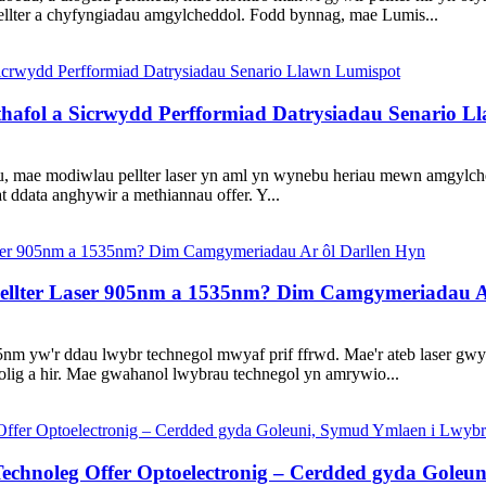
ellter a chyfyngiadau amgylcheddol. Fodd bynnag, mae Lumis...
thafol a Sicrwydd Perfformiad Datrysiadau Senario L
, mae modiwlau pellter laser yn aml yn wynebu heriau mewn amgylchedd
 ddata anghywir a methiannau offer. Y...
ellter Laser 905nm a 1535nm? Dim Camgymeriadau A
5nm yw'r ddau lwybr technegol mwyaf prif ffrwd. Mae'r ateb laser gw
nolig a hir. Mae gwahanol lwybrau technegol yn amrywio...
Technoleg Offer Optoelectronig – Cerdded gyda Gole