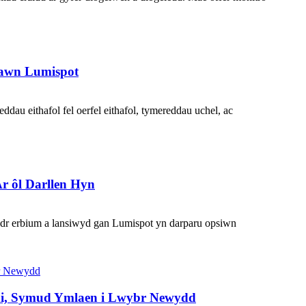
lawn Lumispot
au eithafol fel oerfel eithafol, tymereddau uchel, ac
r ôl Darllen Hyn
ydr erbium a lansiwyd gan Lumispot yn darparu opsiwn
uni, Symud Ymlaen i Lwybr Newydd