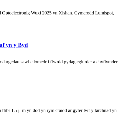
d Optoelectronig Wuxi 2025 yn Xishan. Cymerodd Lumispot,
af yn y Byd
ar dargedau sawl cilomedr i ffwrdd gydag eglurder a chyflymder
ffibr 1.5 μ m yn dod yn rym craidd ar gyfer twf y farchnad yn