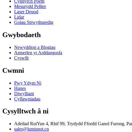
Cynnyrch Poeth
Mesurydd Pellter
Laser Deuod
Lidar
Golau Strwythuredig
Gwybodaeth
Newyddion a Blogiau
Amserlen yr Arddangosfa
Cyswllt
Cwmni
Pwy Ydym Ni
Hanes
Diwylliant
Cyflawniadau
Cysylltwch â ni
Adeilad RuiYun 4, Rhif 99, Trydydd Ffordd Ganol Furong, P
sales@lumispot.cn