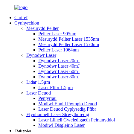
Cartref
Cynhyrchion
Mesurydd Pellter
Pellter Laser 905nm
Mesurydd Pellter Laser 1535nm
Mesurydd Pellter Laser 1570nm
Pellter Laser 1064nm
Dynodwr Laser
Dynodwr Laser 20mJ
Dynodwr Laser 40mJ
Dynodwr Laser 60mJ
Dynodwr Laser 80mJ
Lidar 1.5μm
Laser Ffibr 1.5μm
Laser Deuod
Pentyrrau
Modiwl Ennill Pwmpio Deuod
Laser Deuod Cyplysedig Ffibr
Ffynhonnell Laser Strwythuredig
Laser Llinell Gweledigaeth Peirianyddol
Modiwl Disgleirio Laser
Datrysiad