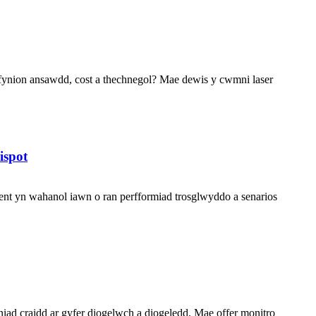
h gofynion ansawdd, cost a thechnegol? Mae dewis y cwmni laser
ispot
ent yn wahanol iawn o ran perfformiad trosglwyddo a senarios
niad craidd ar gyfer diogelwch a diogeledd. Mae offer monitro