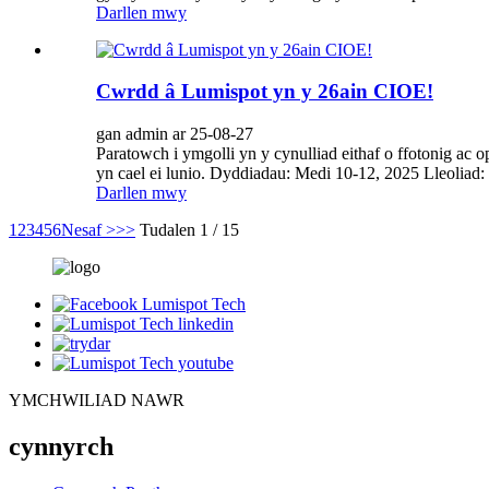
Darllen mwy
Cwrdd â Lumispot yn y 26ain CIOE!
gan admin ar 25-08-27
Paratowch i ymgolli yn y cynulliad eithaf o ffotonig ac 
yn cael ei lunio. Dyddiadau: Medi 10-12, 2025 Lleoliad
Darllen mwy
1
2
3
4
5
6
Nesaf >
>>
Tudalen 1 / 15
YMCHWILIAD NAWR
cynnyrch