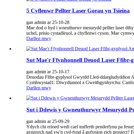
5 Cyflenwr Pellter Laser Gorau yn Tsieina
gan admin ar 25-10-28
Mae dod o hyd i wneuthurwr mesurydd pellter laser diby
uchel, prisio cystadleuol, a chyflenwi cyson. Mae cymw
Darllen mwy
Sut Mae'r Ffynhonnell Deuod Laser Ffibr-
gan admin ar 25-10-17
Deuodau Ffibr-gyplysol Gwyrdd Lled-ddargludyddion A
Cymhwysiad1: Diwydiannol a Gweithgynhyrchu: Canfod 
Darllen mwy
Sut i Ddewis y Gwneuthurwyr Mesurydd Pel
gan admin ar 25-09-29
Ydych chi erioed wedi cael trafferth penderfynu pa fes
gynnyrch nad yw'n cyd-fynd â gofynion eich prosiect? F