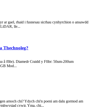
 ar gael, rhaid i fusnesau sicrhau cynhyrchion o ansawdd
LiDAR, lle...
 a Thechnoleg?
 â ffibr). Diamedr Craidd y Ffibr: 50um-200um
(RGB Mod...
angen arnoch chi? Ydych chi'n poeni am dalu gormod am
ymhwysiad cywir. Yma, chi...