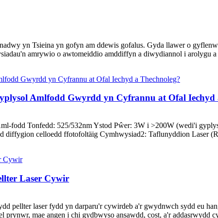
nadwy yn Tsieina yn gofyn am ddewis gofalus. Gyda llawer o gyflenwyr
ysiadau'n amrywio o awtomeiddio amddiffyn a diwydiannol i arolygu a 
gyplysol Amlfodd Gwyrdd yn Cyfrannu at Ofal Iechyd
ml-fodd Tonfedd: 525/532nm Ystod Pŵer: 3W i >200W (wedi'i gyplysu
diffygion celloedd ffotofoltäig Cymhwysiad2: Taflunyddion Laser 
lter Laser Cywir
urydd pellter laser fydd yn darparu'r cywirdeb a'r gwydnwch sydd eu h
el prynwr, mae angen i chi gydbwyso ansawdd, cost, a'r addasrwydd c