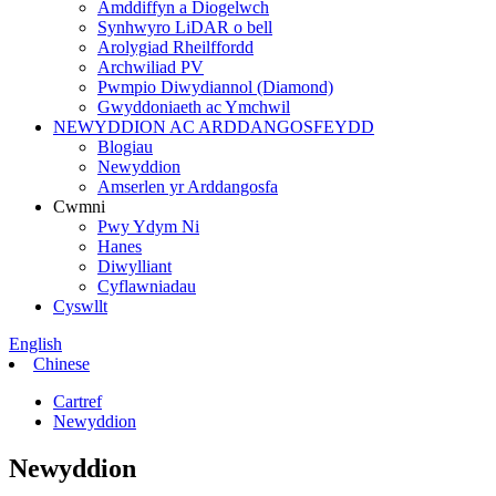
Amddiffyn a Diogelwch
Synhwyro LiDAR o bell
Arolygiad Rheilffordd
Archwiliad PV
Pwmpio Diwydiannol (Diamond)
Gwyddoniaeth ac Ymchwil
NEWYDDION AC ARDDANGOSFEYDD
Blogiau
Newyddion
Amserlen yr Arddangosfa
Cwmni
Pwy Ydym Ni
Hanes
Diwylliant
Cyflawniadau
Cyswllt
English
Chinese
Cartref
Newyddion
Newyddion