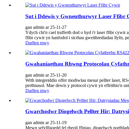
Sut i Ddewis y Gwneuthurwyr Laser Ffibr 
gan admin ar 25-11-27
Ydych chi'n cael trafferth dod o hyd i'r laser ffibr cyw
ffibr cywir yn hanfodol i sicrhau gweithrediadau llyfn, 
Darllen mwy
Gwahaniaethau Rhwng Protocolau Cyfathr
gan admin ar 25-11-20
Wrth integreiddio offer modiwlau mesur pellter laser, 
perthnasol. Mae dewis y protocol cywir yn effeithio'n un
Darllen mwy
Gwarchodwr Diogelwch Pellter Hir: Datrys
gan admin ar 25-11-19
Mewn sefyllfaoedd fel rheoli ffiniau, diogelwch porthla