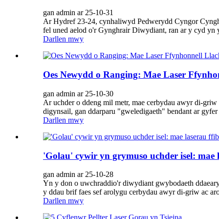
gan admin ar 25-10-31
Ar Hydref 23-24, cynhaliwyd Pedwerydd Cyngor Cynghr
fel uned aelod o'r Gynghrair Diwydiant, ran ar y cyd yn 
Darllen mwy
Oes Newydd o Ranging: Mae Laser Ffynhon
gan admin ar 25-10-30
Ar uchder o ddeng mil metr, mae cerbydau awyr di-griw y
digynsail, gan ddarparu "gweledigaeth" bendant ar gyfer
Darllen mwy
'Golau' cywir yn grymuso uchder isel: mae 
gan admin ar 25-10-28
Yn y don o uwchraddio'r diwydiant gwybodaeth ddaearydd
y ddau brif faes sef arolygu cerbydau awyr di-griw ac aro
Darllen mwy