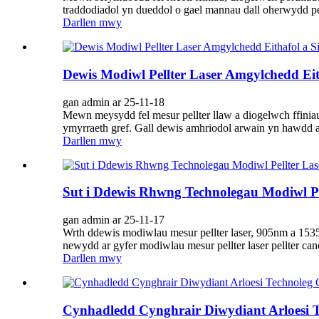
traddodiadol yn dueddol o gael mannau dall oherwydd p
Darllen mwy
Dewis Modiwl Pellter Laser Amgylchedd Ei
gan admin ar 25-11-18
Mewn meysydd fel mesur pellter llaw a diogelwch ffiniau
ymyrraeth gref. Gall dewis amhriodol arwain yn hawdd at
Darllen mwy
Sut i Ddewis Rhwng Technolegau Modiwl P
gan admin ar 25-11-17
Wrth ddewis modiwlau mesur pellter laser, 905nm a 153
newydd ar gyfer modiwlau mesur pellter laser pellter ca
Darllen mwy
Cynhadledd Cynghrair Diwydiant Arloesi 