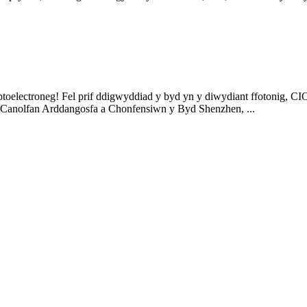
optoelectroneg! Fel prif ddigwyddiad y byd yn y diwydiant ffotonig, CI
: Canolfan Arddangosfa a Chonfensiwn y Byd Shenzhen, ...