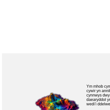
Ym mhob cymh
cywir yn anni
cynnwys dwy r
daearyddol y
wedi'i ddelw