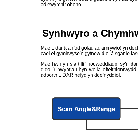
adlewyrchir ohono.
Synhwyro a Chymhw
Mae Lidar (canfod golau ac amrywio) yn dech
cael ei gymhwyso'n gyfnewidiol â sganio las
Mae hwn yn siart llif nodweddiadol sy'n dan
didoli'r pwyntiau hyn wella effeithlonrwy
adborth LiDAR hefyd yn ddefnyddiol.