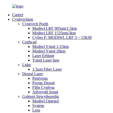
Cartref
Cynhyrchion
Cynnyrch Poeth
Modiwl LRF 905nm/1.5km
Modiwl LRF 1535nm/3km
Cyfres F: MODIWL LRF 3 ~ 15KM
Ceidwad
Modiwl Ystod 1-15km
Modiwl Ystod 20km
Laser Erbium
Ystod Laser llaw
Lidar
1.5μm Fiber Laser
Deuod Laser
Pentyrrau
Pwmp Deuod
Ffibr Cyplysu
Allyrrydd Sengl
Goleuni Strwythuredig
Modiwl Optegol
System
Lens