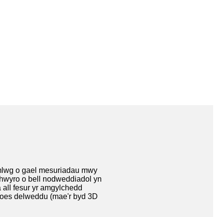
mlwg o gael mesuriadau mwy
ynhwyro o bell nodweddiadol yn
 all fesur yr amgylchedd
oes delweddu (mae'r byd 3D