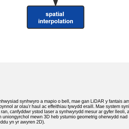
wysiad synhwyro a mapio o bell, mae gan LiDAR y fantais a
bynnol ar olau'r haul ac effeithiau tywydd eraill. Mae system s
an, canfyddwr ystod laser a synhwyrydd mesur ar gyfer lleoli, a
n uniongyrchol mewn 3D heb ystumio geometrig oherwydd nad 
eddu yn yr awyren 2D).