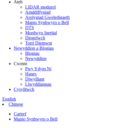
Ateb
LIDAR modurol
Amddiffyniad
Arolygiad Gweledigaeth
Mapio Synhwyro o Bell
DTS
Mordwyo Inertial
Diogelwch
Torri Diemwnt
Newyddion a Blogiau
Blogiau
Newyddion
Cwmni
Pwy Ydym Ni
Hanes
Diwylliant
Llwyddiannau
Cysylltwch
English
Chinese
Cartref
Mapio Synhwyro o Bell