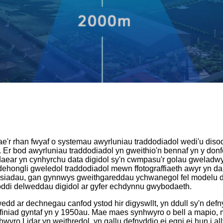
e'r rhan fwyaf o systemau awyrluniau traddodiadol wedi'u diso
d. Er bod awyrluniau traddodiadol yn gweithio'n bennaf yn y d
daear yn cynhyrchu data digidol sy'n cwmpasu'r golau gweladwy,
dehongli gweledol traddodiadol mewn ffotograffiaeth awyr yn d
siadau, gan gynnwys gweithgareddau ychwanegol fel modelu d
oddi delweddau digidol ar gyfer echdynnu gwybodaeth.
wedd ar dechnegau canfod ystod hir digyswllt, yn ddull sy'n def
finiad gyntaf yn y 1950au. Mae maes synhwyro o bell a mapio, 
ro Lidar yn weithredol, yn gallu defnyddio ei egni ei hun i ally