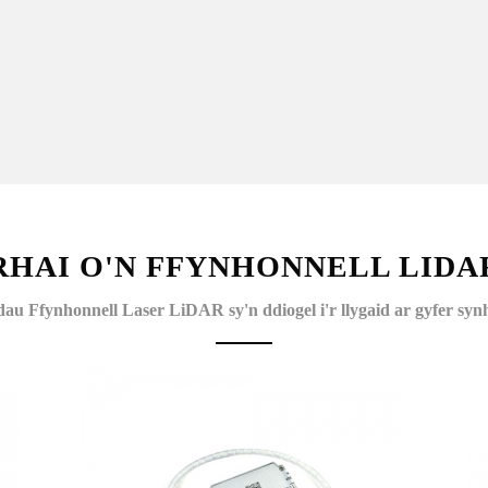
RHAI O'N FFYNHONNELL LIDA
au Ffynhonnell Laser LiDAR sy'n ddiogel i'r llygaid ar gyfer s