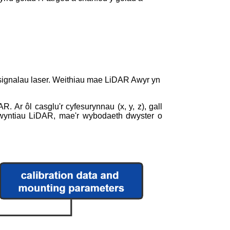
n signalau laser. Weithiau mae LiDAR Awyr yn
 Ar ôl casglu'r cyfesurynnau (x, y, z), gall
 pwyntiau LiDAR, mae'r wybodaeth dwyster o