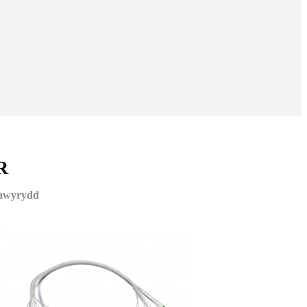
R
ynhwyrydd