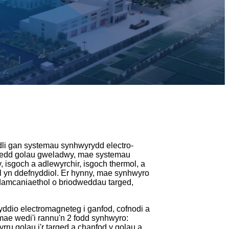
dli gan systemau synhwyrydd electro-
onfedd golau gweladwy, mae systemau
 isgoch a adlewyrchir, isgoch thermol, a
al yn ddefnyddiol. Er hynny, mae synhwyro
amcaniaethol o briodweddau targed,
nyddio electromagneteg i ganfod, cofnodi a
mae wedi'i rannu'n 2 fodd synhwyro:
rru golau i'r targed a chanfod y golau a