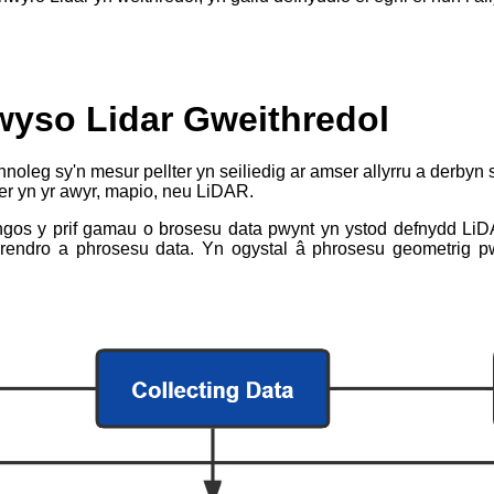
yso Lidar Gweithredol
noleg sy'n mesur pellter yn seiliedig ar amser allyrru a derby
er yn yr awyr, mapio, neu LiDAR.
gos y prif gamau o brosesu data pwynt yn ystod defnydd LiDAR.
dd rendro a phrosesu data. Yn ogystal â phrosesu geometrig