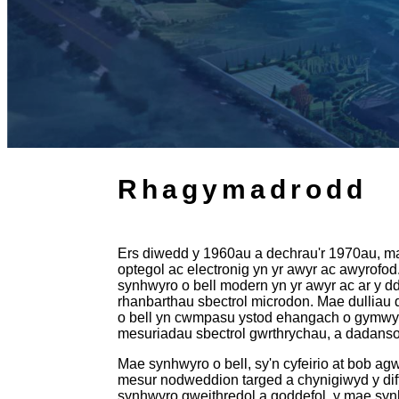
Rhagymadrodd
Ers diwedd y 1960au a dechrau'r 1970au, ma
optegol ac electronig yn yr awyr ac awyrofo
synhwyro o bell modern yn yr awyr ac ar y d
rhanbarthau sbectrol microdon. Mae dulliau 
o bell yn cwmpasu ystod ehangach o gymwy
mesuriadau sbectrol gwrthrychau, a dadans
Mae synhwyro o bell, sy'n cyfeirio at bob ag
mesur nodweddion targed a chynigiwyd y dif
synhwyro gweithredol a goddefol, y mae synhwy