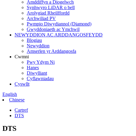
Amddiffyn a Diogelwch
Synhwyro LiDAR o bell
Arolygiad Rheilffordd
Archwiliad PV
Pwmpio Diwydiannol (Diamond)
Gwyddoniaeth ac Ymchwil
NEWYDDION AC ARDDANGOSFEYDD
Blogiau
Newyddion
Amserlen yr Arddangosfa
Cwmni
Pwy Ydym Ni
Hanes
Diwylliant
Cyflawniadau
Cyswllt
English
Chinese
Cartref
DTS
DTS