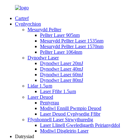
Cartref
Cynhyrchion
Mesurydd Pellter
Pellter Laser 905nm
Mesurydd Pellter Laser 1535nm
Mesurydd Pellter Laser 1570nm
Pellter Laser 1064nm
Dynodwr Laser
Dynodwr Laser 20mJ
Dynodwr Laser 40mJ
Dynodwr Laser 60mJ
Dynodwr Laser 80mJ
Lidar 1.5μm
Laser Ffibr 1.5μm
Laser Deuod
Pentyrrau
Modiwl Ennill Pwmpio Deuod
Laser Deuod Cyplysedig Ffibr
Ffynhonnell Laser Strwythuredig
Laser Llinell Gweledigaeth Peirianyddol
Modiwl Disgleirio Laser
Datrysiad