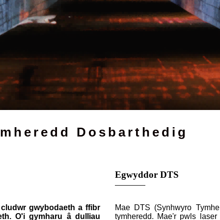
ymheredd Dosbarthedig
Egwyddor DTS
 cludwr gwybodaeth a ffibr
Mae DTS (Synhwyro Tymhered
th. O'i gymharu â dulliau
tymheredd. Mae'r pwls laser o