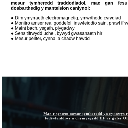
mesur tymheredd traddodiadol, mae gan fesur
dosbarthedig y manteision canlynol:
● Dim ymyrraeth electromagnetig, ymwrthedd cyrydiad
● Monitro amser real goddefol, inswleiddio sain, prawf ffr
● Maint bach, ysgafn, plygadwy
● Sensitifrwydd uchel, bywyd gwasanaeth hir
● Mesur pellter, cynnal a chadw hawdd
Mae'r system mesur tymheredd yn cynnwys rh
fodiwleiddiwr a chymysgydd HF ar gyfer OF