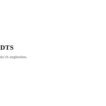
r DTS
da'ch anghenion.