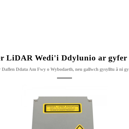
r LiDAR Wedi'i Ddylunio ar gyfe
Daflen Ddata Am Fwy o Wybodaeth, neu gallwch gysylltu â ni gy