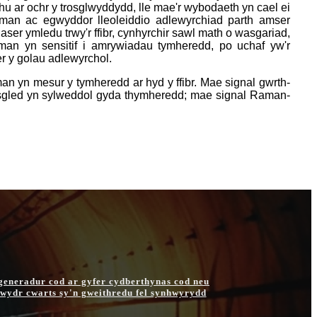
u ar ochr y trosglwyddydd, lle mae'r wybodaeth yn cael ei
an ac egwyddor lleoleiddio adlewyrchiad parth amser
laser ymledu trwy'r ffibr, cynhyrchir sawl math o wasgariad,
man yn sensitif i amrywiadau tymheredd, po uchaf yw'r
r y golau adlewyrchol.
 yn mesur y tymheredd ar hyd y ffibr. Mae signal gwrth-
gled yn sylweddol gyda thymheredd; mae signal Raman-
generadur cod ar gyfer cydberthynas cod neu
wydr cwarts sy'n gweithredu fel synhwyrydd