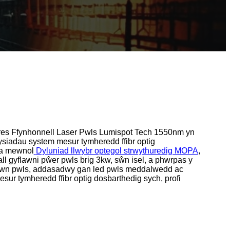
res Ffynhonnell Laser Pwls Lumispot Tech 1550nm yn
ysiadau system mesur tymheredd ffibr optig
da mewnol
Dyluniad llwybr optegol strwythuredig MOPA
,
ll gyflawni pŵer pwls brig 3kw, sŵn isel, a phwrpas y
 allbwn pwls, addasadwy gan led pwls meddalwedd ac
sur tymheredd ffibr optig dosbarthedig sych, profi