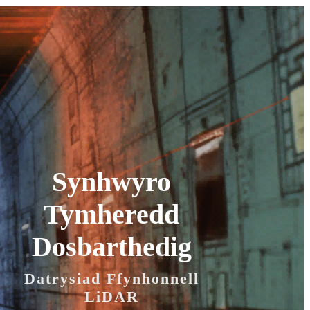
Synhwyro
Tymheredd
Dosbarthedig
Datrysiad Ffynhonnell
LiDAR