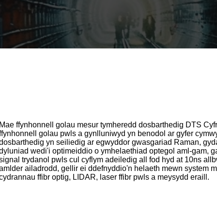
Mae ffynhonnell golau mesur tymheredd dosbarthedig DTS Cyf
ffynhonnell golau pwls a gynlluniwyd yn benodol ar gyfer cymw
dosbarthedig yn seiliedig ar egwyddor gwasgariad Raman, gy
dyluniad wedi'i optimeiddio o ymhelaethiad optegol aml-gam, ga
signal trydanol pwls cul cyflym adeiledig all fod hyd at 10ns
amlder ailadrodd, gellir ei ddefnyddio'n helaeth mewn system me
cydrannau ffibr optig, LIDAR, laser ffibr pwls a meysydd eraill.