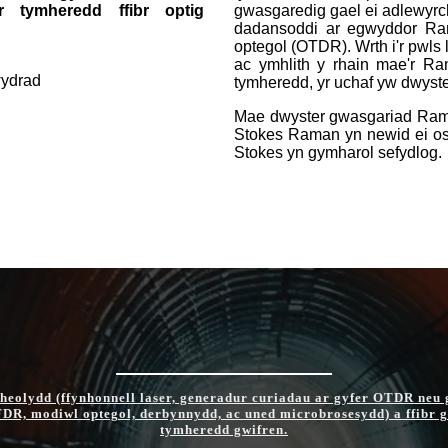
 tymheredd ffibr optig
gwasgaredig gael ei adlewyrch
dadansoddi ar egwyddor Ram
optegol (OTDR). Wrth i'r pwls 
ac ymhlith y rhain mae'r Ra
wydrad
tymheredd, yr uchaf yw dwyste
Mae dwyster gwasgariad Raman
Stokes Raman yn newid ei os
Stokes yn gymharol sefydlog.
eolydd (ffynhonnell laser, generadur curiadau ar gyfer OTDR neu 
DR, modiwl optegol, derbynnydd, ac uned microbrosesydd) a ffibr g
tymheredd gwifren.