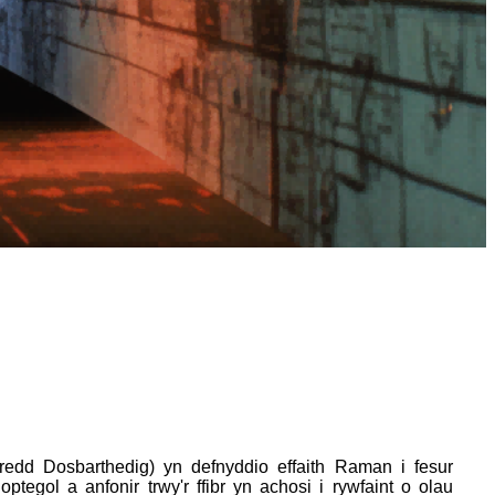
d Dosbarthedig) yn defnyddio effaith Raman i fesur
ptegol a anfonir trwy'r ffibr yn achosi i rywfaint o olau