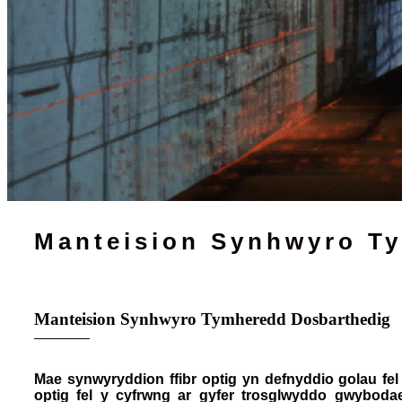
Manteision Synhwyro T
Manteision Synhwyro Tymheredd Dosbarthedig
Mae synwyryddion ffibr optig yn defnyddio golau fel
optig fel y cyfrwng ar gyfer trosglwyddo gwybodae