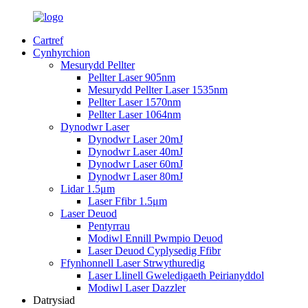
Cartref
Cynhyrchion
Mesurydd Pellter
Pellter Laser 905nm
Mesurydd Pellter Laser 1535nm
Pellter Laser 1570nm
Pellter Laser 1064nm
Dynodwr Laser
Dynodwr Laser 20mJ
Dynodwr Laser 40mJ
Dynodwr Laser 60mJ
Dynodwr Laser 80mJ
Lidar 1.5μm
Laser Ffibr 1.5μm
Laser Deuod
Pentyrrau
Modiwl Ennill Pwmpio Deuod
Laser Deuod Cyplysedig Ffibr
Ffynhonnell Laser Strwythuredig
Laser Llinell Gweledigaeth Peirianyddol
Modiwl Laser Dazzler
Datrysiad