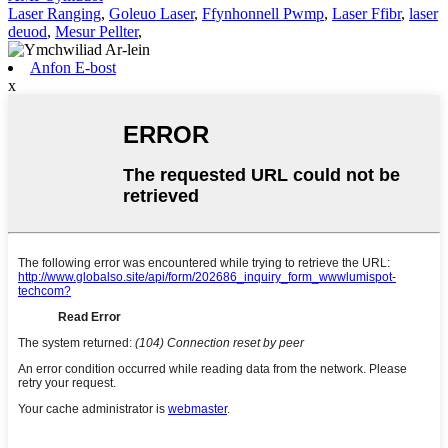
Laser Ranging
,
Goleuo Laser
,
Ffynhonnell Pwmp
,
Laser Ffibr
,
laser
deuod
,
Mesur Pellter
,
Anfon E-bost
x