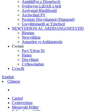
Amddiffyn a Diogelwch
Synhwyro LiDAR o bell
Arolygiad Rheilffordd
Archwiliad PV
Pwmpio Diwydiannol (Diamond)
Gwyddoniaeth ac Ymchwil
NEWYDDION AC ARDDANGOSFEYDD
Blogiau
Newyddion
Amserlen yr Arddangosfa
Cwmni
Pwy Ydym Ni
Hanes
Diwylliant
Cyflawniadau
Cyswllt
English
Chinese
Cartref
Cynhyrchion
Mesurydd Pellter