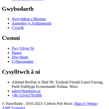
Gwybodaeth
Newyddion a Blogiau
Amserlen yr Arddangosfa
Cyswllt
Cwmni
Pwy Ydym Ni
Hanes
Diwylliant
Cyflawniadau
Cysylltwch â ni
Adeilad RuiYun 4, Rhif 99, Trydydd Ffordd Ganol Furong,
Parth Datblygu Economaidd Xishan, Wuxi
sales@lumispot.cn
+86-510-83781808
© Hawlfraint - 2010-2023: Cedwir Pob Hawl.
Map o'r Wefan
-
AMP Symudol