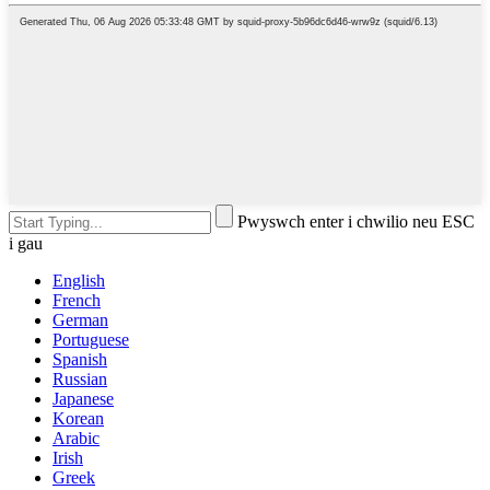
Pwyswch enter i chwilio neu ESC
i gau
English
French
German
Portuguese
Spanish
Russian
Japanese
Korean
Arabic
Irish
Greek