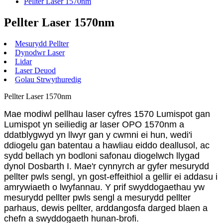
Pellter Laser 1570nm
Pellter Laser 1570nm
Mesurydd Pellter
Dynodwr Laser
Lidar
Laser Deuod
Golau Strwythuredig
Pellter Laser 1570nm
Mae modiwl pellhau laser cyfres 1570 Lumispot gan
Lumispot yn seiliedig ar laser OPO 1570nm a
ddatblygwyd yn llwyr gan y cwmni ei hun, wedi'i
ddiogelu gan batentau a hawliau eiddo deallusol, ac
sydd bellach yn bodloni safonau diogelwch llygad
dynol Dosbarth I. Mae'r cynnyrch ar gyfer mesurydd
pellter pwls sengl, yn gost-effeithiol a gellir ei addasu i
amrywiaeth o lwyfannau. Y prif swyddogaethau yw
mesurydd pellter pwls sengl a mesurydd pellter
parhaus, dewis pellter, arddangosfa darged blaen a
chefn a swyddogaeth hunan-brofi.