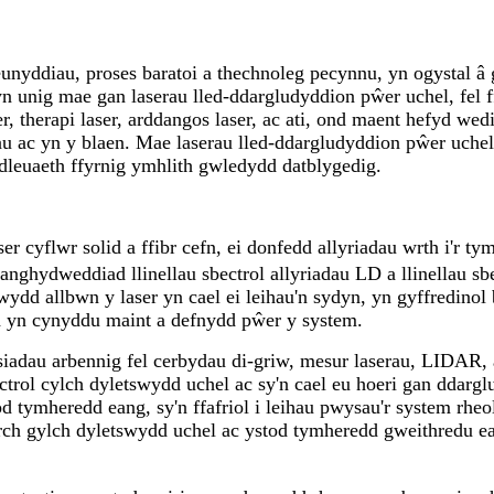
unyddiau, proses baratoi a thechnoleg pecynnu, yn ogystal â 
 yn unig mae gan laserau lled-ddargludyddion pŵer uchel, fel 
 therapi laser, arddangos laser, ac ati, ond maent hefyd w
u ac yn y blaen. Mae laserau lled-ddargludyddion pŵer uche
dleuaeth ffyrnig ymhlith gwledydd datblygedig.
r cyflwr solid a ffibr cefn, ei donfedd allyriadau wrth i'r ty
anghydweddiad llinellau sbectrol allyriadau LD a llinellau sb
rwydd allbwn y laser yn cael ei leihau'n sydyn, yn gyffredino
dd yn cynyddu maint a defnydd pŵer y system.
iadau arbennig fel cerbydau di-griw, mesur laserau, LIDAR, 
l cylch dyletswydd uchel ac sy'n cael eu hoeri gan ddarglud
od tymheredd eang, sy'n ffafriol i leihau pwysau'r system rheo
rch gylch dyletswydd uchel ac ystod tymheredd gweithredu ea