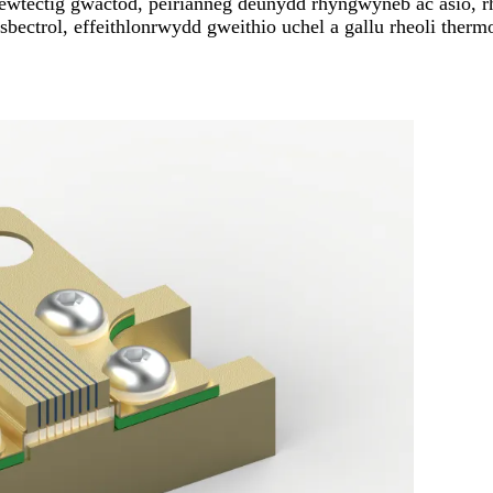
wtectig gwactod, peirianneg deunydd rhyngwyneb ac asio, rheo
bectrol, effeithlonrwydd gweithio uchel a gallu rheoli ther