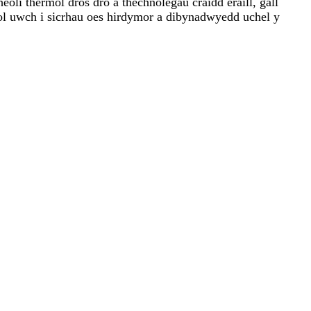
li thermol dros dro a thechnolegau craidd eraill, gall
mol uwch i sicrhau oes hirdymor a dibynadwyedd uchel y