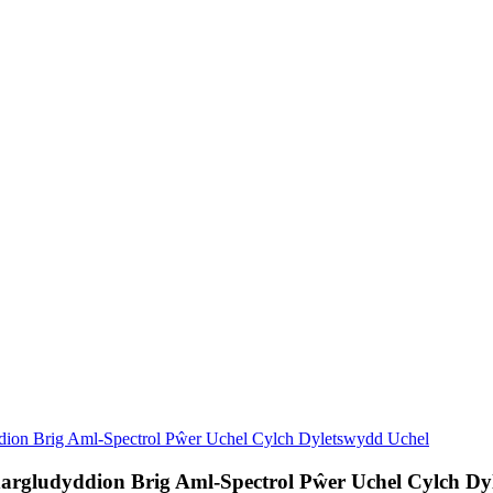
dion Brig Aml-Spectrol Pŵer Uchel Cylch Dyletswydd Uchel
argludyddion Brig Aml-Spectrol Pŵer Uchel Cylch Dy