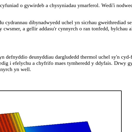
funiad o gywirdeb a chysyniadau ymarferol. Wedi'i nodwedd
du cydrannau dibynadwyedd uchel yn sicrhau gweithrediad sefy
 cwsmer, a gellir addasu'r cynnyrch o ran tonfedd, bylchau a
defnyddio deunyddiau dargludedd thermol uchel sy'n cyd-fy
edig i efelychu a chyfrifo maes tymheredd y ddyfais. Drwy g
nyrch yn well.