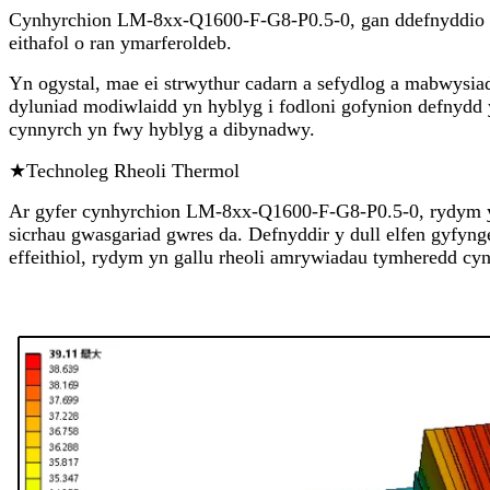
Cynhyrchion LM-8xx-Q1600-F-G8-P0.5-0, gan ddefnyddio cy
eithafol o ran ymarferoldeb.
Yn ogystal, mae ei strwythur cadarn a sefydlog a mabwysia
dyluniad modiwlaidd yn hyblyg i fodloni gofynion defnydd y
cynnyrch yn fwy hyblyg a dibynadwy.
★Technoleg Rheoli Thermol
Ar gyfer cynhyrchion LM-8xx-Q1600-F-G8-P0.5-0, rydym yn 
sicrhau gwasgariad gwres da. Defnyddir y dull elfen gyfyng
effeithiol, rydym yn gallu rheoli amrywiadau tymheredd cyn