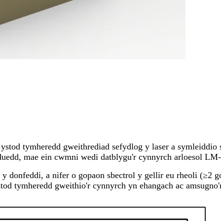
ystod tymheredd gweithrediad sefydlog y laser a symleiddio 
y duedd, mae ein cwmni wedi datblygu'r cynnyrch arloesol 
y donfeddi, a nifer o gopaon sbectrol y gellir eu rheoli (≥2
stod tymheredd gweithio'r cynnyrch yn ehangach ac amsugno