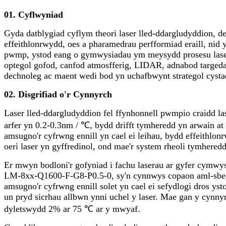
01. Cyflwyniad
Gyda datblygiad cyflym theori laser lled-ddargludyddion, de
effeithlonrwydd, oes a pharamedrau perfformiad eraill, nid
pwmp, ystod eang o gymwysiadau ym meysydd prosesu laser,
optegol gofod, canfod atmosfferig, LIDAR, adnabod targeda
dechnoleg ac maent wedi bod yn uchafbwynt strategol cysta
02. Disgrifiad o'r Cynnyrch
Laser lled-ddargludyddion fel ffynhonnell pwmpio craidd lase
arfer yn 0.2-0.3nm / ℃, bydd drifft tymheredd yn arwain at 
amsugno'r cyfrwng ennill yn cael ei leihau, bydd effeithlon
oeri laser yn gyffredinol, ond mae'r system rheoli tymhere
Er mwyn bodloni'r gofyniad i fachu laserau ar gyfer cymwys
LM-8xx-Q1600-F-G8-P0.5-0, sy'n cynnwys copaon aml-sbectro
amsugno'r cyfrwng ennill solet yn cael ei sefydlogi dros yst
un pryd sicrhau allbwn ynni uchel y laser. Mae gan y cynny
dyletswydd 2% ar 75 ℃ ar y mwyaf.