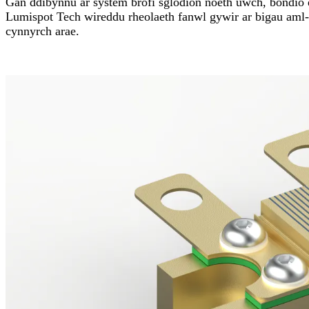
Gan ddibynnu ar system brofi sglodion noeth uwch, bondio e
Lumispot Tech wireddu rheolaeth fanwl gywir ar bigau aml-s
cynnyrch arae.