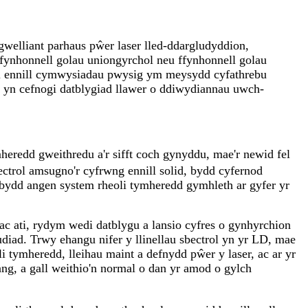
gwelliant parhaus pŵer laser lled-ddargludyddion,
ffynhonnell golau uniongyrchol neu ffynhonnell golau
edi ennill cymwysiadau pwysig ym meysydd cyfathrebu
l yn cefnogi datblygiad llawer o ddiwydiannau uwch-
mheredd gweithredu a'r sifft coch gynyddu, mae'r newid fel
ectrol amsugno'r cyfrwng ennill solid, bydd cyfernod
l bydd angen system rheoli tymheredd gymhleth ar gyfer yr
ac ati, rydym wedi datblygu a lansio cyfres o gynhyrchion
iad. Trwy ehangu nifer y llinellau sbectrol yn yr LD, mae
li tymheredd, lleihau maint a defnydd pŵer y laser, ac ar yr
ng, a gall weithio'n normal o dan yr amod o gylch