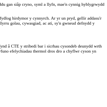
u gan siâp cryno, syml a llyfn, mae'n cynnig hyblygrwydd
dlog hirdymor y cynnyrch. Ar yr un pryd, gellir addasu'r
llyrru golau, cywasgiad, ac ati, sy'n gwneud defnydd y
nd â CTE y stribedi bar i sicrhau cysondeb deunydd wrth
yfuno efelychiadau thermol dros dro a chyflwr cyson yn