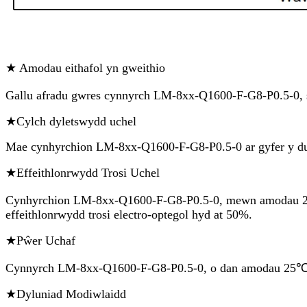
★ Amodau eithafol yn gweithio
Gallu afradu gwres cynnyrch LM-8xx-Q1600-F-G8-P0.5-0, s
★Cylch dyletswydd uchel
Mae cynhyrchion LM-8xx-Q1600-F-G8-P0.5-0 ar gyfer y dull
★Effeithlonrwydd Trosi Uchel
Cynhyrchion LM-8xx-Q1600-F-G8-P0.5-0, mewn amodau 25 ℃
effeithlonrwydd trosi electro-optegol hyd at 50%.
★Pŵer Uchaf
Cynnyrch LM-8xx-Q1600-F-G8-P0.5-0, o dan amodau 25℃, 2
★Dyluniad Modiwlaidd