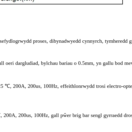
efydlogrwydd proses, dibynadwyedd cynnyrch, tymheredd gw
 oeri dargludiad, bylchau bariau o 0.5mm, yn gallu bod me
, 200A, 200us, 100Hz, effeithlonrwydd trosi electro-op
00A, 200us, 100Hz, gall pŵer brig bar sengl gyrraedd dro