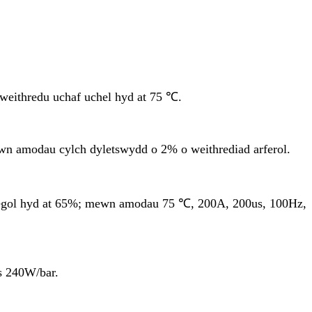
eithredu uchaf uchel hyd at 75 ℃.
wn amodau cylch dyletswydd o 2% o weithrediad arferol.
tegol hyd at 65%; mewn amodau 75 ℃, 200A, 200us, 100Hz,
s 240W/bar.