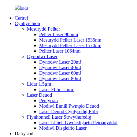
Cartref
Cynhyrchion
Mesurydd Pellter
Pellter Laser 905nm
Mesurydd Pellter Laser 1535nm
Mesurydd Pellter Laser 1570nm
Pellter Laser 1064nm
Dynodwr Laser
Dynodwr Laser 20mJ
Dynodwr Laser 40mJ
Dynodwr Laser 60mJ
Dynodwr Laser 80mJ
Lidar 1.5μm
Laser Ffibr 1.5μm
Laser Deuod
Pentyrrau
Modiwl Ennill Pwmpio Deuod
Laser Deuod Cyplysedig Ffibr
Ffynhonnell Laser Strwythuredig
Laser Llinell Gweledigaeth Peirianyddol
Modiwl Disgleirio Laser
Datrysiad