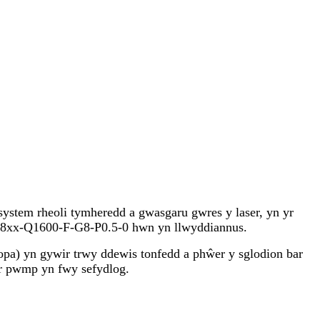
system rheoli tymheredd a gwasgaru gwres y laser, yn yr
LM-8xx-Q1600-F-G8-P0.5-0 hwn yn llwyddiannus.
 gopa) yn gywir trwy ddewis tonfedd a phŵer y sglodion bar
'r pwmp yn fwy sefydlog.