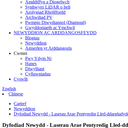
Amddiffyn a Diogelwch
Synhwyro LiDAR o bell
Arolygiad Rheilffordd
Archwiliad PV
Pwmpio Diwydiannol (Diamond)
Gwyddoniaeth ac Ymchwil
NEWYDDION AC ARDDANGOSFEYDD
Blogiau
Newyddion
Amserlen yr Arddangosfa
Cwmni
Pwy Ydym Ni
Hanes
Diwylliant
Cyflawniadau
Cyswllt
English
Chinese
Cartref
Newyddion
Dyfodiad Newydd - Laserau Arae Pentyredig Lled-ddargludyd
Dyfodiad Newydd - Laserau Arae Pentyredig Lled-dd