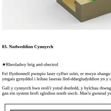
03. Nodweddion Cynnyrch
★Rheoladwy brig aml-sbectrol
Fel ffynhonnell pwmpio laser cyflwr solet, er mwyn ehangu 
ymgais gynyddol i leihau laserau lled-ddargludyddion yn 
Gall y cynnyrch hwn reoli'r ystod donfedd, y bylchau rhwng 
gan ein system brofi sglodion noeth uwch. Mae'n gwneud y