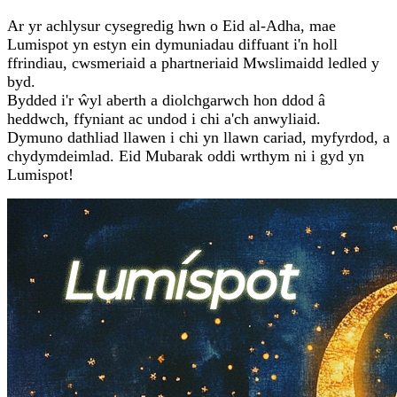
Ar yr achlysur cysegredig hwn o Eid al-Adha, mae
Lumispot yn estyn ein dymuniadau diffuant i'n holl
ffrindiau, cwsmeriaid a phartneriaid Mwslimaidd ledled y
byd.
Bydded i'r ŵyl aberth a diolchgarwch hon ddod â
heddwch, ffyniant ac undod i chi a'ch anwyliaid.
Dymuno dathliad llawen i chi yn llawn cariad, myfyrdod, a
chydymdeimlad. Eid Mubarak oddi wrthym ni i gyd yn
Lumispot!