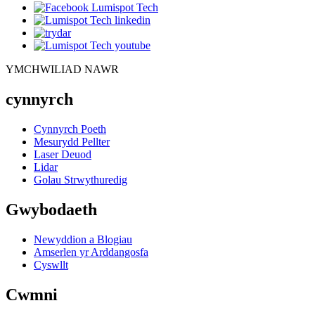
YMCHWILIAD NAWR
cynnyrch
Cynnyrch Poeth
Mesurydd Pellter
Laser Deuod
Lidar
Golau Strwythuredig
Gwybodaeth
Newyddion a Blogiau
Amserlen yr Arddangosfa
Cyswllt
Cwmni