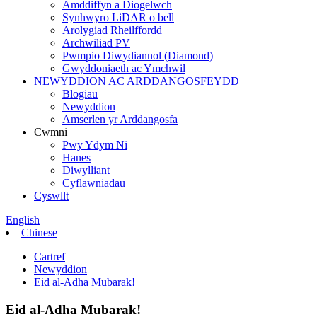
Amddiffyn a Diogelwch
Synhwyro LiDAR o bell
Arolygiad Rheilffordd
Archwiliad PV
Pwmpio Diwydiannol (Diamond)
Gwyddoniaeth ac Ymchwil
NEWYDDION AC ARDDANGOSFEYDD
Blogiau
Newyddion
Amserlen yr Arddangosfa
Cwmni
Pwy Ydym Ni
Hanes
Diwylliant
Cyflawniadau
Cyswllt
English
Chinese
Cartref
Newyddion
Eid al-Adha Mubarak!
Eid al-Adha Mubarak!