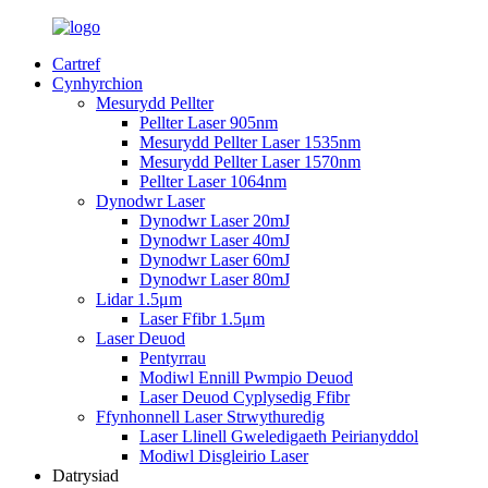
Cartref
Cynhyrchion
Mesurydd Pellter
Pellter Laser 905nm
Mesurydd Pellter Laser 1535nm
Mesurydd Pellter Laser 1570nm
Pellter Laser 1064nm
Dynodwr Laser
Dynodwr Laser 20mJ
Dynodwr Laser 40mJ
Dynodwr Laser 60mJ
Dynodwr Laser 80mJ
Lidar 1.5μm
Laser Ffibr 1.5μm
Laser Deuod
Pentyrrau
Modiwl Ennill Pwmpio Deuod
Laser Deuod Cyplysedig Ffibr
Ffynhonnell Laser Strwythuredig
Laser Llinell Gweledigaeth Peirianyddol
Modiwl Disgleirio Laser
Datrysiad