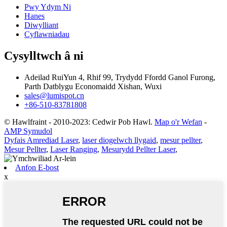
Pwy Ydym Ni
Hanes
Diwylliant
Cyflawniadau
Cysylltwch â ni
Adeilad RuiYun 4, Rhif 99, Trydydd Ffordd Ganol Furong,
Parth Datblygu Economaidd Xishan, Wuxi
sales@lumispot.cn
+86-510-83781808
© Hawlfraint - 2010-2023: Cedwir Pob Hawl.
Map o'r Wefan
-
AMP Symudol
Dyfais Amrediad Laser
,
laser diogelwch llygaid
,
mesur pellter
,
Mesur Pellter
,
Laser Ranging
,
Mesurydd Pellter Laser
,
Anfon E-bost
x