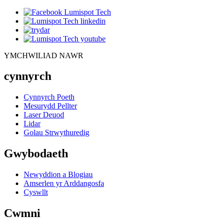
YMCHWILIAD NAWR
cynnyrch
Cynnyrch Poeth
Mesurydd Pellter
Laser Deuod
Lidar
Golau Strwythuredig
Gwybodaeth
Newyddion a Blogiau
Amserlen yr Arddangosfa
Cyswllt
Cwmni