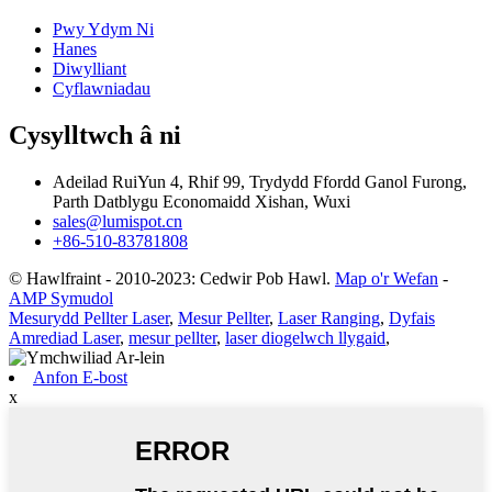
Pwy Ydym Ni
Hanes
Diwylliant
Cyflawniadau
Cysylltwch â ni
Adeilad RuiYun 4, Rhif 99, Trydydd Ffordd Ganol Furong,
Parth Datblygu Economaidd Xishan, Wuxi
sales@lumispot.cn
+86-510-83781808
© Hawlfraint - 2010-2023: Cedwir Pob Hawl.
Map o'r Wefan
-
AMP Symudol
Mesurydd Pellter Laser
,
Mesur Pellter
,
Laser Ranging
,
Dyfais
Amrediad Laser
,
mesur pellter
,
laser diogelwch llygaid
,
Anfon E-bost
x