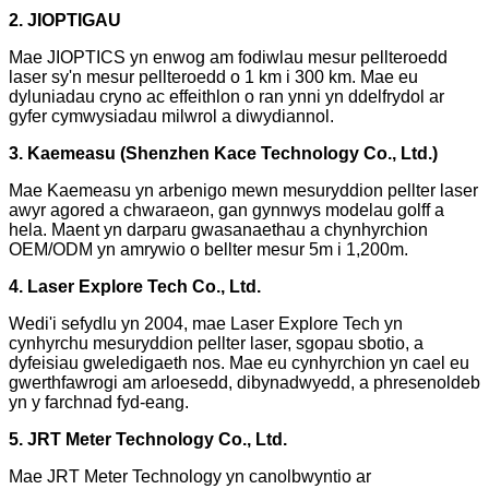
2. JIOPTIGAU
Mae JIOPTICS yn enwog am fodiwlau mesur pellteroedd
laser sy'n mesur pellteroedd o 1 km i 300 km. Mae eu
dyluniadau cryno ac effeithlon o ran ynni yn ddelfrydol ar
gyfer cymwysiadau milwrol a diwydiannol.
3. Kaemeasu (Shenzhen Kace Technology Co., Ltd.)
Mae Kaemeasu yn arbenigo mewn mesuryddion pellter laser
awyr agored a chwaraeon, gan gynnwys modelau golff a
hela. Maent yn darparu gwasanaethau a chynhyrchion
OEM/ODM yn amrywio o bellter mesur 5m i 1,200m.
4. Laser Explore Tech Co., Ltd.
Wedi'i sefydlu yn 2004, mae Laser Explore Tech yn
cynhyrchu mesuryddion pellter laser, sgopau sbotio, a
dyfeisiau gweledigaeth nos. Mae eu cynhyrchion yn cael eu
gwerthfawrogi am arloesedd, dibynadwyedd, a phresenoldeb
yn y farchnad fyd-eang.
5. JRT Meter Technology Co., Ltd.
Mae JRT Meter Technology yn canolbwyntio ar