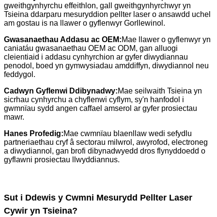
gweithgynhyrchu effeithlon, gall gweithgynhyrchwyr yn
Tsieina ddarparu mesuryddion pellter laser o ansawdd uchel
am gostau is na llawer o gyflenwyr Gorllewinol.
Gwasanaethau Addasu ac OEM:
Mae llawer o gyflenwyr yn
caniatáu gwasanaethau OEM ac ODM, gan alluogi
cleientiaid i addasu cynhyrchion ar gyfer diwydiannau
penodol, boed yn gymwysiadau amddiffyn, diwydiannol neu
feddygol.
Cadwyn Gyflenwi Ddibynadwy:
Mae seilwaith Tsieina yn
sicrhau cynhyrchu a chyflenwi cyflym, sy'n hanfodol i
gwmnïau sydd angen caffael amserol ar gyfer prosiectau
mawr.
Hanes Profedig:
Mae cwmnïau blaenllaw wedi sefydlu
partneriaethau cryf â sectorau milwrol, awyrofod, electroneg
a diwydiannol, gan brofi dibynadwyedd dros flynyddoedd o
gyflawni prosiectau llwyddiannus.
Sut i Ddewis y Cwmni Mesurydd Pellter Laser
Cywir yn Tsieina?