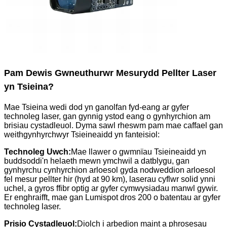
Pam Dewis Gwneuthurwr Mesurydd Pellter Laser
yn Tsieina?
Mae Tsieina wedi dod yn ganolfan fyd-eang ar gyfer
technoleg laser, gan gynnig ystod eang o gynhyrchion am
brisiau cystadleuol. Dyma sawl rheswm pam mae caffael gan
weithgynhyrchwyr Tsieineaidd yn fanteisiol:
Technoleg Uwch:
Mae llawer o gwmnïau Tsieineaidd yn
buddsoddi'n helaeth mewn ymchwil a datblygu, gan
gynhyrchu cynhyrchion arloesol gyda nodweddion arloesol
fel mesur pellter hir (hyd at 90 km), laserau cyflwr solid ynni
uchel, a gyros ffibr optig ar gyfer cymwysiadau manwl gywir.
Er enghraifft, mae gan Lumispot dros 200 o batentau ar gyfer
technoleg laser.
Prisio Cystadleuol:
Diolch i arbedion maint a phrosesau