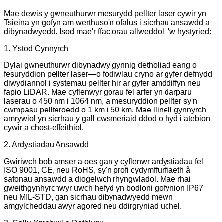
Mae dewis y gwneuthurwr mesurydd pellter laser cywir yn
Tsieina yn gofyn am werthuso'n ofalus i sicrhau ansawdd a
dibynadwyedd. Isod mae'r ffactorau allweddol i'w hystyried:
1. Ystod Cynnyrch
Dylai gwneuthurwr dibynadwy gynnig detholiad eang o
fesuryddion pellter laser—o fodiwlau cryno ar gyfer defnydd
diwydiannol i systemau pellter hir ar gyfer amddiffyn neu
fapio LiDAR. Mae cyflenwyr gorau fel arfer yn darparu
laserau o 450 nm i 1064 nm, a mesuryddion pellter sy'n
cwmpasu pellteroedd o 1 km i 50 km. Mae llinell gynnyrch
amrywiol yn sicrhau y gall cwsmeriaid ddod o hyd i atebion
cywir a chost-effeithiol.
2. Ardystiadau Ansawdd
Gwiriwch bob amser a oes gan y cyflenwr ardystiadau fel
ISO 9001, CE, neu RoHS, sy'n profi cydymffurfiaeth â
safonau ansawdd a diogelwch rhyngwladol. Mae rhai
gweithgynhyrchwyr uwch hefyd yn bodloni gofynion IP67
neu MIL-STD, gan sicrhau dibynadwyedd mewn
amgylcheddau awyr agored neu ddirgryniad uchel.