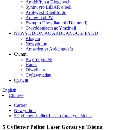
Amddiffyn a Diogelwch
Synhwyro LiDAR o bell
Arolygiad Rheilffordd
Archwiliad PV
Pwmpio Diwydiannol (Diamond)
Gwyddoniaeth ac Ymchwil
NEWYDDION AC ARDDANGOSFEYDD
Blogiau
Newyddion
Amserlen yr Arddangosfa
Cwmni
Pwy Ydym Ni
Hanes
Diwylliant
Cyflawniadau
Cyswllt
English
Chinese
Cartref
Newyddion
5 Cyflenwr Pellter Laser Gorau yn Tsieina
5 Cyflenwr Pellter Laser Gorau yn Tsieina