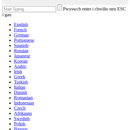
Pwyswch enter i chwilio neu ESC
i gau
English
French
German
Portuguese
Spanish
Russian
Japanese
Korean
Arabic
Irish
Greek
Turkish
Italian
Danish
Romanian
Indonesian
Czech
Afrikaans
Swedish
Polish
Basque