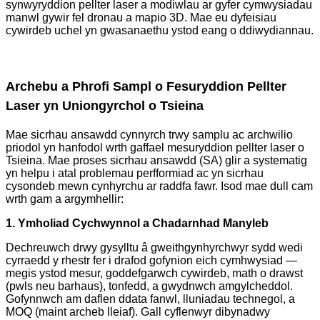
synwyryddion pellter laser a modiwlau ar gyfer cymwysiadau
manwl gywir fel dronau a mapio 3D. Mae eu dyfeisiau
cywirdeb uchel yn gwasanaethu ystod eang o ddiwydiannau.
Archebu a Phrofi Sampl o Fesuryddion Pellter
Laser yn Uniongyrchol o Tsieina
Mae sicrhau ansawdd cynnyrch trwy samplu ac archwilio
priodol yn hanfodol wrth gaffael mesuryddion pellter laser o
Tsieina. Mae proses sicrhau ansawdd (SA) glir a systematig
yn helpu i atal problemau perfformiad ac yn sicrhau
cysondeb mewn cynhyrchu ar raddfa fawr. Isod mae dull cam
wrth gam a argymhellir:
1. Ymholiad Cychwynnol a Chadarnhad Manyleb
Dechreuwch drwy gysylltu â gweithgynhyrchwyr sydd wedi
cyrraedd y rhestr fer i drafod gofynion eich cymhwysiad —
megis ystod mesur, goddefgarwch cywirdeb, math o drawst
(pwls neu barhaus), tonfedd, a gwydnwch amgylcheddol.
Gofynnwch am daflen ddata fanwl, lluniadau technegol, a
MOQ (maint archeb lleiaf). Gall cyflenwyr dibynadwy