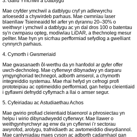
3. Gallu Ymchwil a Datblygu
Mae cryfder ymchwil a datblygu cryf yn adlewyrchu
arloesedd a chywirdeb parhaus. Mae cwmnïau laser
blaenllaw Tsieineaidd fel arfer yn dyrannu 20–30% o
weithwyr i ymchwil a datblygu ac yn dal dros 100 o batentau
sy'n cwmpasu opteg, modiwlau LiDAR, a thechnoleg mesur
pellter. Mae hyn yn sicrhau perfformiad sefydlog a gwelliant
cynnyrch parhaus.
4. Cymorth i Gwsmeriaid
Mae gwasanaeth ôl-werthu da yn hanfodol ar gyfer offer
uwch-dechnoleg. Mae cyflenwyr dibynadwy yn darparu
ymgynghoriad technegol, adborth amserol, a chymorth
integreiddio systemau. Mae rhai hefyd yn cefnogi profi
prototeipiau ac optimeiddio perfformiad, gan helpu cleientiaid
i gyflawni defnydd cyflymach a llai o amser segur.
5. Cyfeiriadau ac Astudiaethau Achos
Mae gwirio profiad cleientiaid blaenorol a phrosiectau yn
helpu i wirio dibynadwyedd cyflenwyr. Mae llawer o
weithgynhyrchwyr ag enw da yn cyflenwi i'r sectorau
awyrofod, arolygu, trafnidiaeth ac awtomeiddio diwydiannol.
Mae canlyniadau maes cyson ac adborth cadarnhaol gan