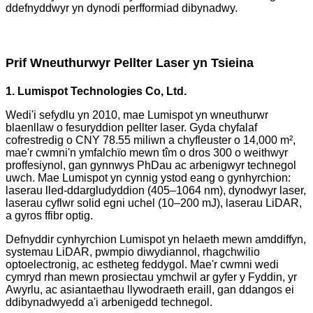
ddefnyddwyr yn dynodi perfformiad dibynadwy.
Prif Wneuthurwyr Pellter Laser yn Tsieina
1. Lumispot Technologies Co, Ltd.
Wedi'i sefydlu yn 2010, mae Lumispot yn wneuthurwr
blaenllaw o fesuryddion pellter laser. Gyda chyfalaf
cofrestredig o CNY 78.55 miliwn a chyfleuster o 14,000 m²,
mae'r cwmni'n ymfalchïo mewn tîm o dros 300 o weithwyr
proffesiynol, gan gynnwys PhDau ac arbenigwyr technegol
uwch. Mae Lumispot yn cynnig ystod eang o gynhyrchion:
laserau lled-ddargludyddion (405–1064 nm), dynodwyr laser,
laserau cyflwr solid egni uchel (10–200 mJ), laserau LiDAR,
a gyros ffibr optig.
Defnyddir cynhyrchion Lumispot yn helaeth mewn amddiffyn,
systemau LiDAR, pwmpio diwydiannol, rhagchwilio
optoelectronig, ac estheteg feddygol. Mae'r cwmni wedi
cymryd rhan mewn prosiectau ymchwil ar gyfer y Fyddin, yr
Awyrlu, ac asiantaethau llywodraeth eraill, gan ddangos ei
ddibynadwyedd a'i arbenigedd technegol.