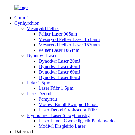
Cartref
Cynhyrchion
Mesurydd Pellter
Pellter Laser 905nm
Mesurydd Pellter Laser 1535nm
Mesurydd Pellter Laser 1570nm
Pellter Laser 1064nm
Dynodwr Laser
Dynodwr Laser 20mJ
Dynodwr Laser 40mJ
Dynodwr Laser 60mJ
Dynodwr Laser 80mJ
Lidar 1.5μm
Laser Ffibr 1.5μm
Laser Deuod
Pentyrrau
Modiwl Ennill Pwmpio Deuod
Laser Deuod Cyplysedig Ffibr
Ffynhonnell Laser Strwythuredig
Laser Llinell Gweledigaeth Peirianyddol
Modiwl Disgleirio Laser
Datrysiad