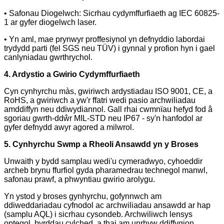
• Safonau Diogelwch: Sicrhau cydymffurfiaeth ag IEC 60825-
1 ar gyfer diogelwch laser.
• Yn aml, mae prynwyr proffesiynol yn defnyddio labordai
trydydd parti (fel SGS neu TÜV) i gynnal y profion hyn i gael
canlyniadau gwrthrychol.
4. Ardystio a Gwirio Cydymffurfiaeth
Cyn cynhyrchu màs, gwiriwch ardystiadau ISO 9001, CE, a
RoHS, a gwiriwch a yw'r ffatri wedi pasio archwiliadau
amddiffyn neu ddiwydiannol. Gall rhai cwmnïau hefyd fod â
sgoriau gwrth-ddŵr MIL-STD neu IP67 - sy'n hanfodol ar
gyfer defnydd awyr agored a milwrol.
5. Cynhyrchu Swmp a Rheoli Ansawdd yn y Broses
Unwaith y bydd samplau wedi'u cymeradwyo, cyhoeddir
archeb brynu ffurfiol gyda pharamedrau technegol manwl,
safonau prawf, a phwyntiau gwirio arolygu.
Yn ystod y broses gynhyrchu, gofynnwch am
ddiweddariadau cyfnodol ac archwiliadau ansawdd ar hap
(samplu AQL) i sicrhau cysondeb. Archwiliwch lensys
optegol, byrddau cylched, a thai am unrhyw ddiffygion.