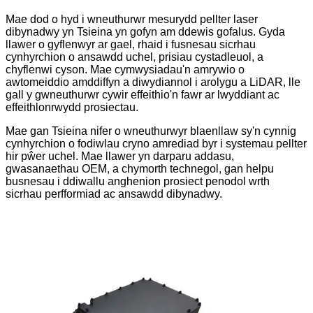
Mae dod o hyd i wneuthurwr mesurydd pellter laser
dibynadwy yn Tsieina yn gofyn am ddewis gofalus. Gyda
llawer o gyflenwyr ar gael, rhaid i fusnesau sicrhau
cynhyrchion o ansawdd uchel, prisiau cystadleuol, a
chyflenwi cyson. Mae cymwysiadau'n amrywio o
awtomeiddio amddiffyn a diwydiannol i arolygu a LiDAR, lle
gall y gwneuthurwr cywir effeithio'n fawr ar lwyddiant ac
effeithlonrwydd prosiectau.
Mae gan Tsieina nifer o wneuthurwyr blaenllaw sy'n cynnig
cynhyrchion o fodiwlau cryno amrediad byr i systemau pellter
hir pŵer uchel. Mae llawer yn darparu addasu,
gwasanaethau OEM, a chymorth technegol, gan helpu
busnesau i ddiwallu anghenion prosiect penodol wrth
sicrhau perfformiad ac ansawdd dibynadwy.