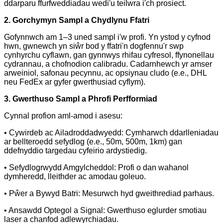
ddarparu ffurfweddiadau wedi'u teilwra i'ch prosiect.
2. Gorchymyn Sampl a Chydlynu Ffatri
Gofynnwch am 1–3 uned sampl i'w profi. Yn ystod y cyfnod
hwn, gwnewch yn siŵr bod y ffatri'n dogfennu'r swp
cynhyrchu cyflawn, gan gynnwys rhifau cyfresol, ffynonellau
cydrannau, a chofnodion calibradu. Cadarnhewch yr amser
arweiniol, safonau pecynnu, ac opsiynau cludo (e.e., DHL
neu FedEx ar gyfer gwerthusiad cyflym).
3. Gwerthuso Sampl a Phrofi Perfformiad
Cynnal profion aml-amod i asesu:
• Cywirdeb ac Ailadroddadwyedd: Cymharwch ddarlleniadau
ar bellteroedd sefydlog (e.e., 50m, 500m, 1km) gan
ddefnyddio targedau cyfeirio ardystiedig.
• Sefydlogrwydd Amgylcheddol: Profi o dan wahanol
dymheredd, lleithder ac amodau goleuo.
• Pŵer a Bywyd Batri: Mesurwch hyd gweithrediad parhaus.
• Ansawdd Optegol a Signal: Gwerthuso eglurder smotiau
laser a chanfod adlewyrchiadau.