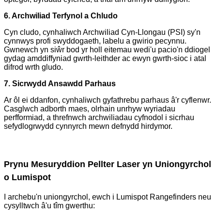
6. Archwiliad Terfynol a Chludo
Cyn cludo, cynhaliwch Archwiliad Cyn-Llongau (PSI) sy'n
cynnwys profi swyddogaeth, labelu a gwirio pecynnu.
Gwnewch yn siŵr bod yr holl eitemau wedi'u pacio'n ddiogel
gydag amddiffyniad gwrth-leithder ac ewyn gwrth-sioc i atal
difrod wrth gludo.
7. Sicrwydd Ansawdd Parhaus
Ar ôl ei ddanfon, cynhaliwch gyfathrebu parhaus â'r cyflenwr.
Casglwch adborth maes, olrhain unrhyw wyriadau
perfformiad, a threfnwch archwiliadau cyfnodol i sicrhau
sefydlogrwydd cynnyrch mewn defnydd hirdymor.
Prynu Mesuryddion Pellter Laser yn Uniongyrchol
o Lumispot
I archebu'n uniongyrchol, ewch i Lumispot Rangefinders neu
cysylltwch â'u tîm gwerthu: