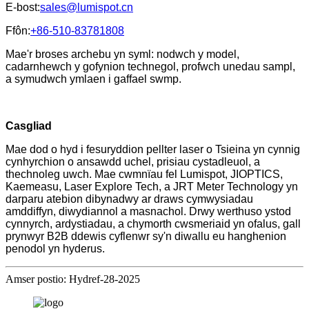
E-bost:
sales@lumispot.cn
Ffôn:
+86-510-83781808
Mae'r broses archebu yn syml: nodwch y model,
cadarnhewch y gofynion technegol, profwch unedau sampl,
a symudwch ymlaen i gaffael swmp.
Casgliad
Mae dod o hyd i fesuryddion pellter laser o Tsieina yn cynnig
cynhyrchion o ansawdd uchel, prisiau cystadleuol, a
thechnoleg uwch. Mae cwmnïau fel Lumispot, JIOPTICS,
Kaemeasu, Laser Explore Tech, a JRT Meter Technology yn
darparu atebion dibynadwy ar draws cymwysiadau
amddiffyn, diwydiannol a masnachol. Drwy werthuso ystod
cynnyrch, ardystiadau, a chymorth cwsmeriaid yn ofalus, gall
prynwyr B2B ddewis cyflenwr sy'n diwallu eu hanghenion
penodol yn hyderus.
Amser postio: Hydref-28-2025