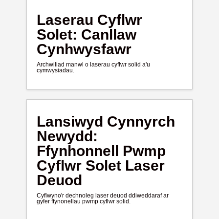
Laserau Cyflwr
Solet: Canllaw
Cynhwysfawr
Archwiliad manwl o laserau cyflwr solid a'u
cymwysiadau.
Lansiwyd Cynnyrch
Newydd:
Ffynhonnell Pwmp
Cyflwr Solet Laser
Deuod
Cyflwyno'r dechnoleg laser deuod ddiweddaraf ar
gyfer ffynonellau pwmp cyflwr solid.