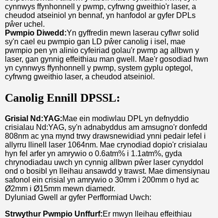
cynnwys ffynhonnell y pwmp, cyfrwng gweithio'r laser, a
cheudod atseiniol yn bennaf, yn hanfodol ar gyfer DPLs
pŵer uchel.
Pwmpio Diwedd:
Yn gyffredin mewn laserau cyflwr solid
sy'n cael eu pwmpio gan LD pŵer canolig i isel, mae
pwmpio pen yn alinio cyfeiriad golau'r pwmp ag allbwn y
laser, gan gynnig effeithiau man gwell. Mae'r gosodiad hwn
yn cynnwys ffynhonnell y pwmp, system gyplu optegol,
cyfrwng gweithio laser, a cheudod atseiniol.
Canolig Ennill DPSSL:
Grisial Nd:YAG:
Mae ein modiwlau DPL yn defnyddio
crisialau Nd:YAG, sy'n adnabyddus am amsugno'r donfedd
808nm ac yna mynd trwy drawsnewidiad ynni pedair lefel i
allyrru llinell laser 1064nm. Mae crynodiad dopio'r crisialau
hyn fel arfer yn amrywio o 0.6atm% i 1.1atm%, gyda
chrynodiadau uwch yn cynnig allbwn pŵer laser cynyddol
ond o bosibl yn lleihau ansawdd y trawst. Mae dimensiynau
safonol ein crisial yn amrywio o 30mm i 200mm o hyd ac
Ø2mm i Ø15mm mewn diamedr.
Dyluniad Gwell ar gyfer Perfformiad Uwch:
Strwythur Pwmpio Unffurf:
Er mwyn lleihau effeithiau