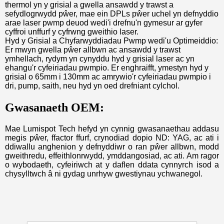
thermol yn y grisial a gwella ansawdd y trawst a
sefydlogrwydd pŵer, mae ein DPLs pŵer uchel yn defnyddio
arae laser pwmp deuod wedi'i drefnu'n gymesur ar gyfer
cyffroi unffurf y cyfrwng gweithio laser.
Hyd y Grisial a Chyfarwyddiadau Pwmp wedi'u Optimeiddio:
Er mwyn gwella pŵer allbwn ac ansawdd y trawst
ymhellach, rydym yn cynyddu hyd y grisial laser ac yn
ehangu'r cyfeiriadau pwmpio. Er enghraifft, ymestyn hyd y
grisial o 65mm i 130mm ac amrywio'r cyfeiriadau pwmpio i
dri, pump, saith, neu hyd yn oed drefniant cylchol.
Gwasanaeth OEM:
Mae Lumispot Tech hefyd yn cynnig gwasanaethau addasu
megis pŵer, ffactor ffurf, crynodiad dopio ND: YAG, ac ati i
ddiwallu anghenion y defnyddiwr o ran pŵer allbwn, modd
gweithredu, effeithlonrwydd, ymddangosiad, ac ati. Am ragor
o wybodaeth, cyfeiriwch at y daflen ddata cynnyrch isod a
chysylltwch â ni gydag unrhyw gwestiynau ychwanegol.