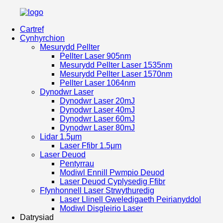
Cartref
Cynhyrchion
Mesurydd Pellter
Pellter Laser 905nm
Mesurydd Pellter Laser 1535nm
Mesurydd Pellter Laser 1570nm
Pellter Laser 1064nm
Dynodwr Laser
Dynodwr Laser 20mJ
Dynodwr Laser 40mJ
Dynodwr Laser 60mJ
Dynodwr Laser 80mJ
Lidar 1.5μm
Laser Ffibr 1.5μm
Laser Deuod
Pentyrrau
Modiwl Ennill Pwmpio Deuod
Laser Deuod Cyplysedig Ffibr
Ffynhonnell Laser Strwythuredig
Laser Llinell Gweledigaeth Peirianyddol
Modiwl Disgleirio Laser
Datrysiad