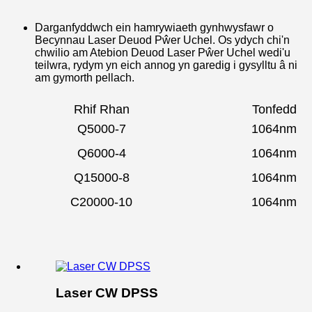
Darganfyddwch ein hamrywiaeth gynhwysfawr o
Becynnau Laser Deuod Pŵer Uchel. Os ydych chi'n
chwilio am Atebion Deuod Laser Pŵer Uchel wedi'u
teilwra, rydym yn eich annog yn garedig i gysylltu â ni
am gymorth pellach.
Rhif Rhan
Tonfedd
Q5000-7
1064nm
Q6000-4
1064nm
Q15000-8
1064nm
C20000-10
1064nm
Laser CW DPSS