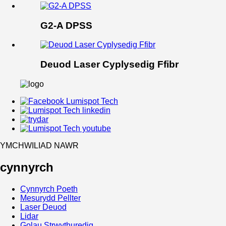
G2-A DPSS
Deuod Laser Cyplysedig Ffibr
YMCHWILIAD NAWR
cynnyrch
Cynnyrch Poeth
Mesurydd Pellter
Laser Deuod
Lidar
Golau Strwythuredig