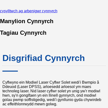
cysylltwch ag arbenigwr cynnyrch
Manylion Cynnyrch
Tagiau Cynnyrch
Disgrifiad Cynnyrch
Cyflwyno ein Modiwl Laser Cyflwr Solet wedi'i Bwmpio â
Ddeuod (Laser DPSS), arloesedd arloesol ym maes
technoleg laser. Nid laser cyflwr solet yn unig yw'r modiwl
hwn, sy'n gonglfaen yn ein llinell gynnyrch, ond modiwl
golau pwmp soffistigedig, wedi'i gynllunio gyda chywirdeb
ac effeithlonrwydd mewn golwg.