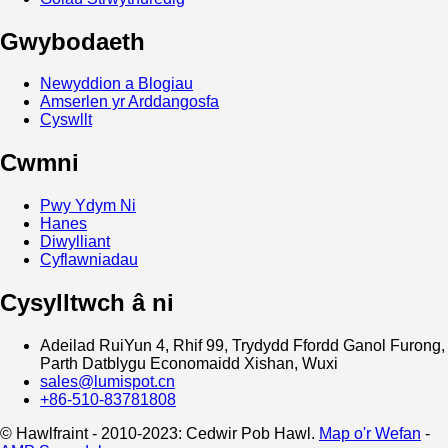
Gwybodaeth
Newyddion a Blogiau
Amserlen yr Arddangosfa
Cyswllt
Cwmni
Pwy Ydym Ni
Hanes
Diwylliant
Cyflawniadau
Cysylltwch â ni
Adeilad RuiYun 4, Rhif 99, Trydydd Ffordd Ganol Furong,
Parth Datblygu Economaidd Xishan, Wuxi
sales@lumispot.cn
+86-510-83781808
© Hawlfraint - 2010-2023: Cedwir Pob Hawl.
Map o'r Wefan
-