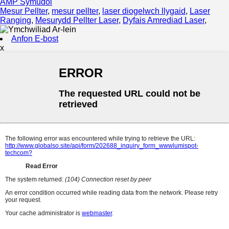
AMP Symudol
Mesur Pellter
,
mesur pellter
,
laser diogelwch llygaid
,
Laser
Ranging
,
Mesurydd Pellter Laser
,
Dyfais Amrediad Laser
,
Anfon E-bost
x