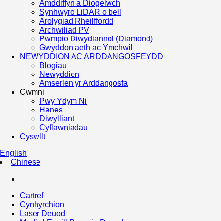
Amddiffyn a Diogelwch
Synhwyro LiDAR o bell
Arolygiad Rheilffordd
Archwiliad PV
Pwmpio Diwydiannol (Diamond)
Gwyddoniaeth ac Ymchwil
NEWYDDION AC ARDDANGOSFEYDD
Blogiau
Newyddion
Amserlen yr Arddangosfa
Cwmni
Pwy Ydym Ni
Hanes
Diwylliant
Cyflawniadau
Cyswllt
English
Chinese
Cartref
Cynhyrchion
Laser Deuod