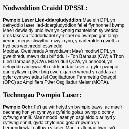
Nodweddion Craidd DPSSL:
Pwmpio Laser Lled-ddargludyddion:
Mae ein DPL yn
defnyddio laser lled-ddargludyddion fel ei ffynhonnell bwmp.
Mae'r dewis dylunio hwn yn cynnig manteision sylweddol
dros laserau traddodiadol sy'n cael eu pwmpio gan lamp
xenon, megis strwythur mwy cryno, ymarferoldeb gwell, a
hyd oes weithredol estynedig.
Moddau Gweithredu Amryddawn: Mae'r modiwl DPL yn
gweithredu mewn dau brif ddull - Ton Barhaus (CW) a Thon
Lled-Barhaus (QCW). Mae'r dull QCW, yn benodol, yn
defnyddio amrywiaeth o ddeuodau laser ar gyfer pwmpio,
gan gyflawni pŵer brig uwch, gan ei wneud yn addas ar
gyfer cymwysiadau fel Osgiliaduron Parametrig Optegol
(OPO) ac Amplifiers Pŵer Osgiliadur Meistr (MOPA).
Technegau Pwmpio Laser:
Pwmpio Ochr:
Fe'i gelwir hefyd yn bwmpio traws, ac mae'r
dechneg hon yn cynnwys cyfeirio golau pwmp o ochr y
cyfrwng ennill. Mae'r modd laser yn osgileiddio ar hyd y
cyfrwng ennill, gyda chyfeiriad golau'r pwmp yn
berpendicwlar i allbwn y laser. Mae'r cyfluniad hwn, sy'n