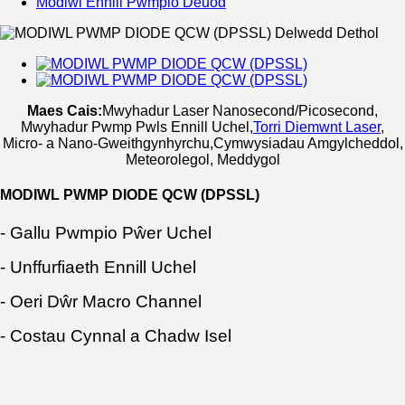
Modiwl Ennill Pwmpio Deuod
Maes Cais:
Mwyhadur Laser Nanosecond/Picosecond,
Mwyhadur Pwmp Pwls Ennill Uchel
,
Torri Diemwnt Laser
,
Micro- a Nano-Gweithgynhyrchu,
Cymwysiadau Amgylcheddol,
Meteorolegol, Meddygol
MODIWL PWMP DIODE QCW (DPSSL)
- Gallu Pwmpio Pŵer Uchel
- Unffurfiaeth Ennill Uchel
- Oeri Dŵr Macro Channel
- Costau Cynnal a Chadw Isel