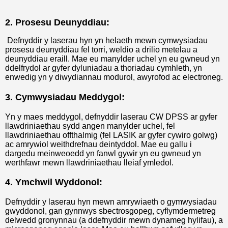
2. Prosesu Deunyddiau:
Defnyddir y laserau hyn yn helaeth mewn cymwysiadau
prosesu deunyddiau fel torri, weldio a drilio metelau a
deunyddiau eraill. Mae eu manylder uchel yn eu gwneud yn
ddelfrydol ar gyfer dyluniadau a thoriadau cymhleth, yn
enwedig yn y diwydiannau modurol, awyrofod ac electroneg.
3. Cymwysiadau Meddygol:
Yn y maes meddygol, defnyddir laserau CW DPSS ar gyfer
llawdriniaethau sydd angen manylder uchel, fel
llawdriniaethau offthalmig (fel LASIK ar gyfer cywiro golwg)
ac amrywiol weithdrefnau deintyddol. Mae eu gallu i
dargedu meinweoedd yn fanwl gywir yn eu gwneud yn
werthfawr mewn llawdriniaethau lleiaf ymledol.
4. Ymchwil Wyddonol:
Defnyddir y laserau hyn mewn amrywiaeth o gymwysiadau
gwyddonol, gan gynnwys sbectrosgopeg, cyflymdermetreg
delwedd gronynnau (a ddefnyddir mewn dynameg hylifau), a