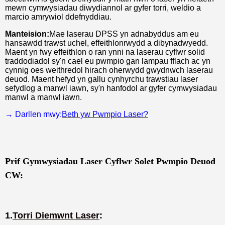
mewn cymwysiadau diwydiannol ar gyfer torri, weldio a
marcio amrywiol ddefnyddiau.
Manteision:
Mae laserau DPSS yn adnabyddus am eu
hansawdd trawst uchel, effeithlonrwydd a dibynadwyedd.
Maent yn fwy effeithlon o ran ynni na laserau cyflwr solid
traddodiadol sy'n cael eu pwmpio gan lampau fflach ac yn
cynnig oes weithredol hirach oherwydd gwydnwch laserau
deuod. Maent hefyd yn gallu cynhyrchu trawstiau laser
sefydlog a manwl iawn, sy'n hanfodol ar gyfer cymwysiadau
manwl a manwl iawn.
→ Darllen mwy:
Beth yw Pwmpio Laser?
Prif Gymwysiadau Laser Cyflwr Solet Pwmpio Deuod
CW:
1.
Torri Diemwnt Laser
: