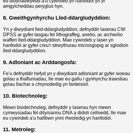
eu dibynadwyedd a'u cywirdeb yn hanfodol yn yr
amgylcheddau peryglus hyn.
8. Gweithgynhyrchu Lled-ddargludyddion:
Yn y diwydiant lled-ddargludyddion, defnyddir laserau CW
DPSS ar gyfer tasgau fel lithograffeg, anelio, ac archwilio
wafferi lled-ddargludyddion. Mae cywirdeb y laser yn
hanfodol ar gyfer creu'r strwythurau microsgopig ar sglodion
lled-ddargludyddion.
9. Adloniant ac Arddangosfa:
Fe'u defnyddir hefyd yn y diwydiant adloniant ar gyfer sioeau
golau a thafluniadau, lle mae eu gallu i gynhyrchu trawstiau
golau llachar a chrynodedig yn fanteisiol.
10. Biotechnoleg:
Mewn biodechnoleg, defnyddir y laserau hyn mewn
cymwysiadau fel dilyniannu DNA a didoli celloedd, lle mae
eu cywirdeb a'u hallbwn ynni rheoledig yn hanfodol.
11. Metroleg: