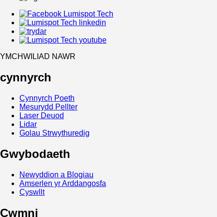
YMCHWILIAD NAWR
cynnyrch
Cynnyrch Poeth
Mesurydd Pellter
Laser Deuod
Lidar
Golau Strwythuredig
Gwybodaeth
Newyddion a Blogiau
Amserlen yr Arddangosfa
Cyswllt
Cwmni