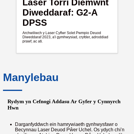
Laser Torri Diemwnt
Diweddaraf: G2-A
DPSS
Archwiliwch y Laser Cyflwr Solet Pwmpio Deuod
Diweddaraf 2023, a'i gymhwysiad, cryfder, adroddiad
prawf, ac ati.
Manylebau
Rydym yn Cefnogi Addasu Ar Gyfer y Cynnyrch
Hwn
Darganfyddwch ein hamrywiaeth gynhwysfawr o
Becynnau Laser Deuod Pŵer Uchel. Os ydych chi'n