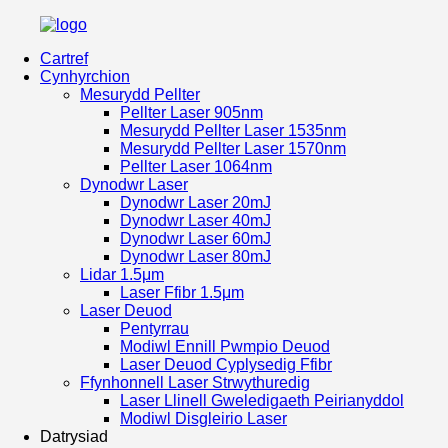
Cartref
Cynhyrchion
Mesurydd Pellter
Pellter Laser 905nm
Mesurydd Pellter Laser 1535nm
Mesurydd Pellter Laser 1570nm
Pellter Laser 1064nm
Dynodwr Laser
Dynodwr Laser 20mJ
Dynodwr Laser 40mJ
Dynodwr Laser 60mJ
Dynodwr Laser 80mJ
Lidar 1.5μm
Laser Ffibr 1.5μm
Laser Deuod
Pentyrrau
Modiwl Ennill Pwmpio Deuod
Laser Deuod Cyplysedig Ffibr
Ffynhonnell Laser Strwythuredig
Laser Llinell Gweledigaeth Peirianyddol
Modiwl Disgleirio Laser
Datrysiad