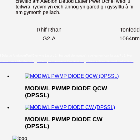
chwilio am Atebion Deuod Laser Pŵer Uchel wedi'u
teilwra, rydym yn eich annog yn garedig i gysylltu â ni
am gymorth pellach.
Rhif Rhan
Tonfedd
G2-A
1064nm
I Ddysgu Amdanom
Torri Diemwnt Laser
，
1. Sut oedd diemwntau'n cael eu torri cyn laserau?
，
2. Her
mewn torri a llifio diemwnt
，
3. Beth yw manteision torri laser o'i gymharu â thorri diemwnt traddodiadol
MODIWL PWMP DIODE QCW
(DPSSL)
MODIWL PWMP DIODE CW
(DPSSL)