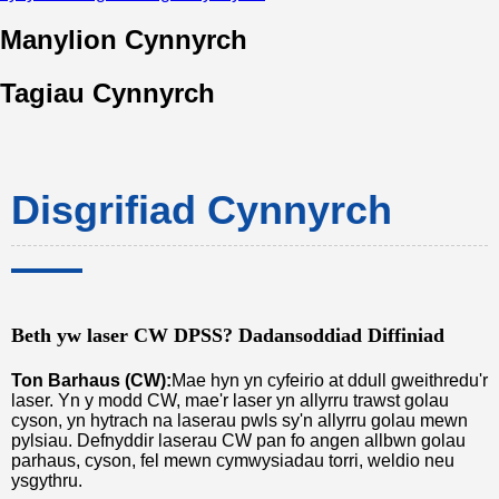
Manylion Cynnyrch
Tagiau Cynnyrch
Disgrifiad Cynnyrch
Beth yw laser CW DPSS? Dadansoddiad Diffiniad
Ton Barhaus (CW):
Mae hyn yn cyfeirio at ddull gweithredu'r
laser. Yn y modd CW, mae'r laser yn allyrru trawst golau
cyson, yn hytrach na laserau pwls sy'n allyrru golau mewn
pylsiau. Defnyddir laserau CW pan fo angen allbwn golau
parhaus, cyson, fel mewn cymwysiadau torri, weldio neu
ysgythru.