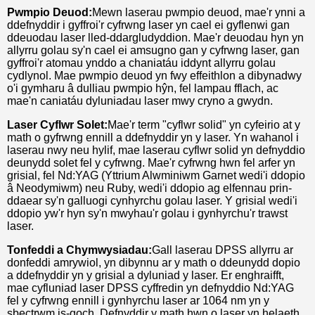
Pwmpio Deuod:
Mewn laserau pwmpio deuod, mae'r ynni a
ddefnyddir i gyffroi'r cyfrwng laser yn cael ei gyflenwi gan
ddeuodau laser lled-ddargludyddion. Mae'r deuodau hyn yn
allyrru golau sy'n cael ei amsugno gan y cyfrwng laser, gan
gyffroi'r atomau ynddo a chaniatáu iddynt allyrru golau
cydlynol. Mae pwmpio deuod yn fwy effeithlon a dibynadwy
o'i gymharu â dulliau pwmpio hŷn, fel lampau fflach, ac
mae'n caniatáu dyluniadau laser mwy cryno a gwydn.
Laser Cyflwr Solet:
Mae'r term "cyflwr solid" yn cyfeirio at y
math o gyfrwng ennill a ddefnyddir yn y laser. Yn wahanol i
laserau nwy neu hylif, mae laserau cyflwr solid yn defnyddio
deunydd solet fel y cyfrwng. Mae'r cyfrwng hwn fel arfer yn
grisial, fel Nd:YAG (Yttrium Alwminiwm Garnet wedi'i ddopio
â Neodymiwm) neu Ruby, wedi'i ddopio ag elfennau prin-
ddaear sy'n galluogi cynhyrchu golau laser. Y grisial wedi'i
ddopio yw'r hyn sy'n mwyhau'r golau i gynhyrchu'r trawst
laser.
Tonfeddi a Chymwysiadau:
Gall laserau DPSS allyrru ar
donfeddi amrywiol, yn dibynnu ar y math o ddeunydd dopio
a ddefnyddir yn y grisial a dyluniad y laser. Er enghraifft,
mae cyfluniad laser DPSS cyffredin yn defnyddio Nd:YAG
fel y cyfrwng ennill i gynhyrchu laser ar 1064 nm yn y
sbectrwm is-goch. Defnyddir y math hwn o laser yn helaeth