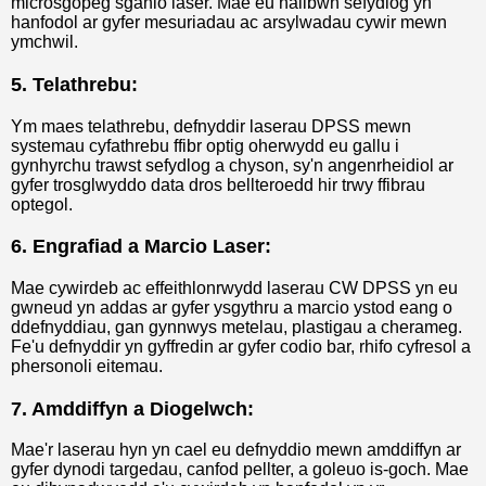
microsgopeg sganio laser. Mae eu hallbwn sefydlog yn
hanfodol ar gyfer mesuriadau ac arsylwadau cywir mewn
ymchwil.
5. Telathrebu:
Ym maes telathrebu, defnyddir laserau DPSS mewn
systemau cyfathrebu ffibr optig oherwydd eu gallu i
gynhyrchu trawst sefydlog a chyson, sy'n angenrheidiol ar
gyfer trosglwyddo data dros bellteroedd hir trwy ffibrau
optegol.
6. Engrafiad a Marcio Laser:
Mae cywirdeb ac effeithlonrwydd laserau CW DPSS yn eu
gwneud yn addas ar gyfer ysgythru a marcio ystod eang o
ddefnyddiau, gan gynnwys metelau, plastigau a cherameg.
Fe'u defnyddir yn gyffredin ar gyfer codio bar, rhifo cyfresol a
phersonoli eitemau.
7. Amddiffyn a Diogelwch:
Mae'r laserau hyn yn cael eu defnyddio mewn amddiffyn ar
gyfer dynodi targedau, canfod pellter, a goleuo is-goch. Mae