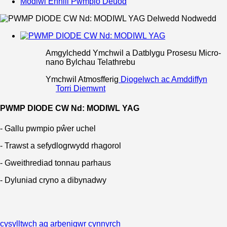
Modiwl Ennill Pwmpio Deuod
Amgylchedd Ymchwil a Datblygu Prosesu Micro-
nano Bylchau Telathrebu
Ymchwil Atmosfferig
Diogelwch ac Amddiffyn
Torri Diemwnt
PWMP DIODE CW Nd: MODIWL YAG
- Gallu pwmpio pŵer uchel
- Trawst a sefydlogrwydd rhagorol
- Gweithrediad tonnau parhaus
- Dyluniad cryno a dibynadwy
cysylltwch ag arbenigwr cynnyrch