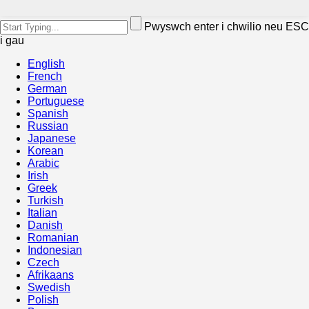
Pwyswch enter i chwilio neu ESC
i gau
English
French
German
Portuguese
Spanish
Russian
Japanese
Korean
Arabic
Irish
Greek
Turkish
Italian
Danish
Romanian
Indonesian
Czech
Afrikaans
Swedish
Polish