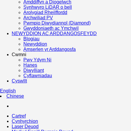
Amddiffyn a Diogelwch
Synhwyro LiDAR o bell
Arolygiad Rheilffordd
Archwiliad PV
Pwmpio Diwydiannol (Diamond)
Gwyddoniaeth ac Ymchwil
NEWYDDION AC ARDDANGOSFEYDD
Blogiau
Newyddion
Amserlen yr Arddangosfa
Cwmni
Pwy Ydym Ni
Hanes
Diwylliant
Cyflawniadau
Cyswllt
English
Chinese
Cartref
Cynhyrchion
Laser Deuod