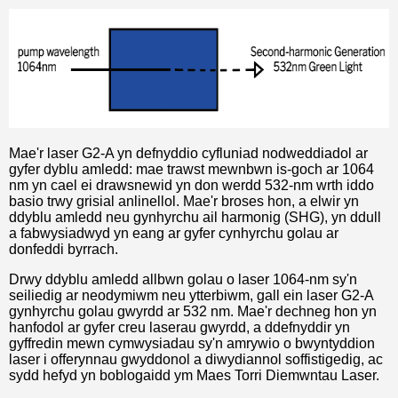
Mae'r laser G2-A yn defnyddio cyfluniad nodweddiadol ar
gyfer dyblu amledd: mae trawst mewnbwn is-goch ar 1064
nm yn cael ei drawsnewid yn don werdd 532-nm wrth iddo
basio trwy grisial anlinellol. Mae'r broses hon, a elwir yn
ddyblu amledd neu gynhyrchu ail harmonig (SHG), yn ddull
a fabwysiadwyd yn eang ar gyfer cynhyrchu golau ar
donfeddi byrrach.
Drwy ddyblu amledd allbwn golau o laser 1064-nm sy'n
seiliedig ar neodymiwm neu ytterbiwm, gall ein laser G2-A
gynhyrchu golau gwyrdd ar 532 nm. Mae'r dechneg hon yn
hanfodol ar gyfer creu laserau gwyrdd, a ddefnyddir yn
gyffredin mewn cymwysiadau sy'n amrywio o bwyntyddion
laser i offerynnau gwyddonol a diwydiannol soffistigedig, ac
sydd hefyd yn boblogaidd ym Maes Torri Diemwntau Laser.