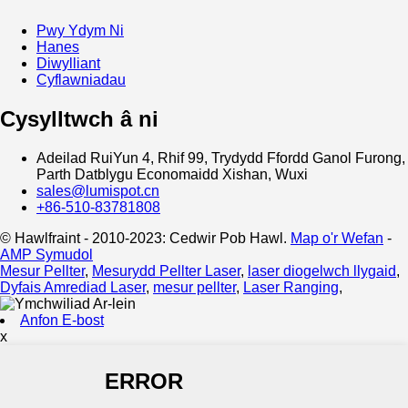
Pwy Ydym Ni
Hanes
Diwylliant
Cyflawniadau
Cysylltwch â ni
Adeilad RuiYun 4, Rhif 99, Trydydd Ffordd Ganol Furong,
Parth Datblygu Economaidd Xishan, Wuxi
sales@lumispot.cn
+86-510-83781808
© Hawlfraint - 2010-2023: Cedwir Pob Hawl.
Map o'r Wefan
-
AMP Symudol
Mesur Pellter
,
Mesurydd Pellter Laser
,
laser diogelwch llygaid
,
Dyfais Amrediad Laser
,
mesur pellter
,
Laser Ranging
,
Anfon E-bost
x